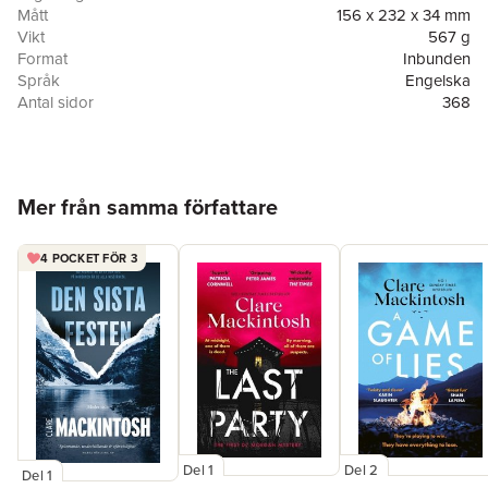
Mått
156 x 232 x 34 mm
Vikt
567 g
Format
Inbunden
Språk
Engelska
Antal sidor
368
Förlag
Sourcebooks Landmark
ISBN
9781728296500
Hoppa över listan
Mer från samma författare
4 POCKET FÖR 3
Del 1
Del 2
Del 1