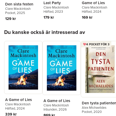
Last Party
Game of Lies
Den sista festen
Clare Mackintosh
Clare Mackintosh
Clare Mackintosh
Häftad
, 2023
Häftad
, 2024
Pocket
, 2025
179 kr
169 kr
129 kr
Hoppa över listan
Du kanske också är intresserad av
4 POCKET FÖR 3
A Game of Lies
A Game of Lies
Den tysta patiente
Clare Mackintosh
Clare Mackintosh
Alex Michaelides
Häftad
, 2024
Inbunden
, 2026
Pocket
, 2020
339 kr
869 kr