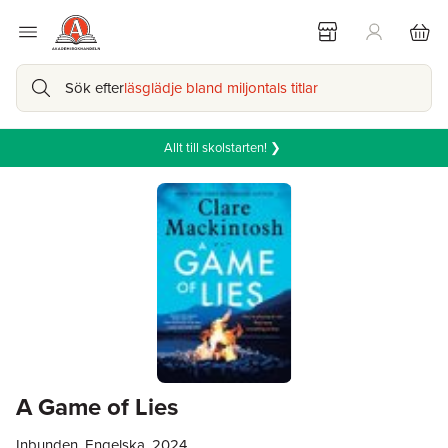
Sök efter
läsglädje bland miljontals titlar
Allt till skolstarten! ❯
A Game of Lies
Inbunden, Engelska, 2024