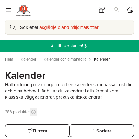
Sök efter
läsglädje bland miljontals titlar
Allt till skolstarten! ❯
Hem
Kalender
Kalender och almanacka
Kalender
Kalender
Håll ordning på vardagen med en kalender som passar just dig
och dina behov. Här hittar du kalendrar i alla format som
klassiska väggkalendrar, praktiska fickkalendrar,
familjekalendrar och systemkalendrar. En kalender hjälper dig
att planera dina dagar, hålla koll på viktiga datum och skapa
388
produkter
struktur i jobb, studier och privatliv. Oavsett om du föredrar en
kalender med veckouppslag, månadsöversikt eller plats för
anteckningar finns något som matchar din planeringsstil.
Filtrera
Sortera