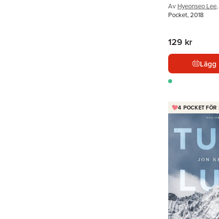
Av
Hyeonseo Lee
,
Pocket, 2018
129 kr
Lägg 
4 POCKET FÖR 