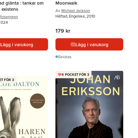
d glänta : tankar om
Moonwalk
 existens
Av
Michael Jackson
Häftad, Engelska, 2010
 Rosengren
2024
179 kr
Lägg i varukorg
Lägg i varukorg
Skickas
4 POCKET FÖR 3
ET FÖR 3