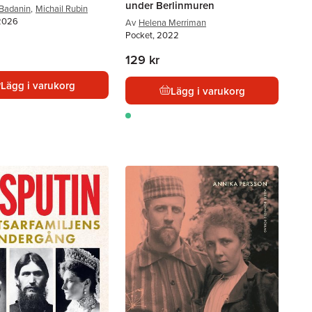
under Berlinmuren
Badanin
,
Michail Rubin
 2026
Av
Helena Merriman
Pocket, 2022
129 kr
Lägg i varukorg
Lägg i varukorg