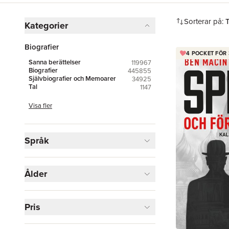
Hoppa över filtreringsmeny
Sorterar på:
Kategorier
Biografier
4 POCKET FÖR 
Sanna berättelser
119967
Biografier
445855
Självbiografier och Memoarer
34925
Tal
1147
Visa fler
Språk
Ålder
Pris