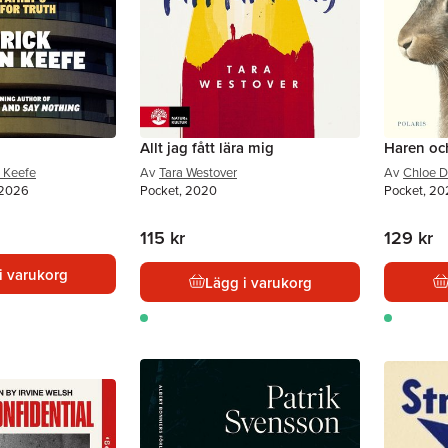
Allt jag fått lära mig
Haren oc
 Keefe
Av
Tara Westover
Av
Chloe D
 2026
Pocket, 2020
Pocket, 2
115 kr
129 kr
i varukorg
Lägg i varukorg