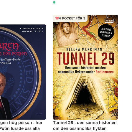
4 POCKET FÖR 3
egen hög person : hur
Tunnel 29 : den sanna historien
Putin lurade oss alla
om den osannolika flykten