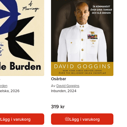
s
Osårbar
urden
Av
David Goggins
gelska, 2026
Inbunden, 2024
319 kr
Lägg i varukorg
Lägg i varukorg