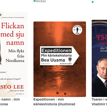
Skickas
3
u namn : min
Expeditionen : min
Tsaren i 
korea
kärlekshistoria (illustrerad
Vladimir 