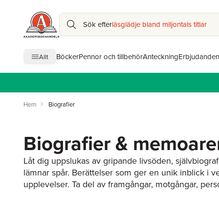
Sök efter
läsglädje bland miljontals titlar
Böcker
Pennor och tillbehör
Anteckning
Erbjudande
Allt
Hem
Biografier
Biografier & memoare
Låt dig uppslukas av gripande livsöden,
självbiogr
lämnar spår. Berättelser som ger en unik inblick i v
upplevelser. Ta del av framgångar, motgångar, person
Från kända ikoner till vardagshjältar – alla har en uni