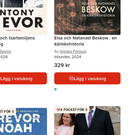
och tsarfamiljens
Elsa och Natanael Beskow : en
ng
kärlekshistoria
Beevor
Av
Annika Persson
 2026
Inbunden, 2024
329 kr
Lägg i varukorg
Lägg i varukorg
4 POCKET FÖR 3
ET FÖR 3