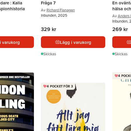
dare : Kalla
Fråga 7
En ovänta
 spionhistoria
hälsa och
Av
Richard Flanagan
Inbunden, 2025
Av
Anders
Inbunden, 
329 kr
269 kr
i varukorg
Lägg i varukorg
Skickas
Skickas
4 POCK
4 POCKET FÖR 3