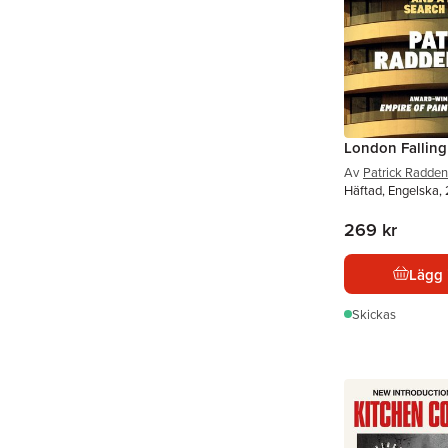
London Falling
Av
Patrick Radden
Häftad, Engelska,
269 kr
Lägg 
Skickas