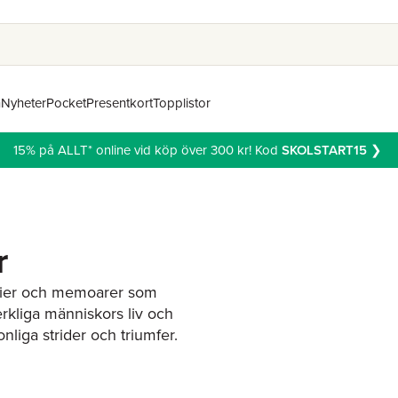
n
Nyheter
Pocket
Presentkort
Topplistor
15% på ALLT* online vid köp över 300 kr! Kod
SKOLSTART15
❯
r
afier och memoarer
som
erkliga människors liv och
liga strider och triumfer.
k historia att berätta.