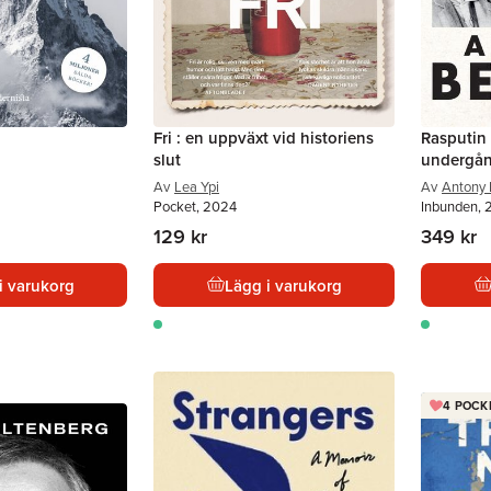
Fri : en uppväxt vid historiens
Rasputin 
slut
undergå
Av
Lea Ypi
Av
Antony 
Pocket, 2024
Inbunden,
129 kr
349 kr
i varukorg
Lägg i varukorg
4 POCK