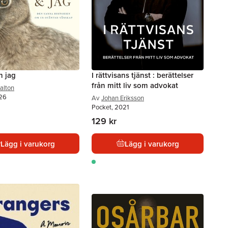
h jag
I rättvisans tjänst : berättelser
från mitt liv som advokat
alton
026
Av
Johan Eriksson
Pocket, 2021
129 kr
Lägg i varukorg
Lägg i varukorg