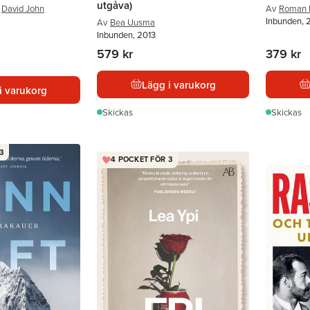
utgåva)
David John
Av
Roman 
Inbunden,
Av
Bea Uusma
Inbunden, 2013
579 kr
379 kr
Lägg i varukorg
i varukorg
Skickas
Skickas
3
4 POCKET FÖR 3