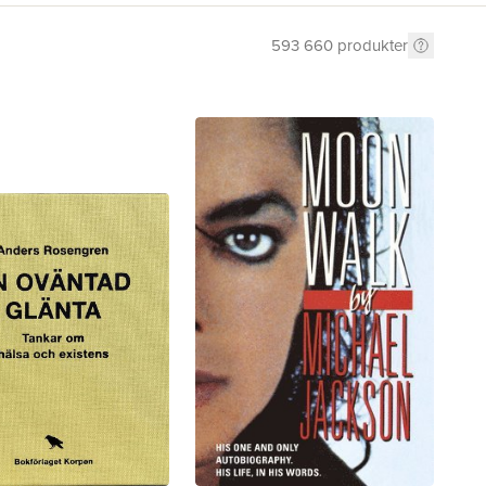
593 660
produkter