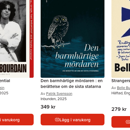
ential
Den barmhärtige mördaren : en
Stranger
berättelse om de sista statarna
ain
Av
Belle B
 2025
Häftad, En
Av
Patrik Svensson
Inbunden, 2025
349 kr
279 kr
i varukorg
Lägg i varukorg