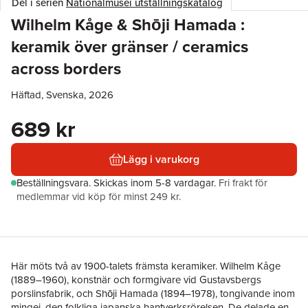
Del i serien
Nationalmusei utställningskatalog
Wilhelm Kåge & Shōji Hamada :
keramik över gränser / ceramics
across borders
Häftad, Svenska, 2026
689 kr
Lägg i varukorg
Beställningsvara.
Skickas
inom 5-8 vardagar
.
Fri frakt för
medlemmar vid köp för minst 249 kr.
Här möts två av 1900-talets främsta keramiker. Wilhelm Kåge
(1889–1960), konstnär och formgivare vid Gustavsbergs
porslinsfabrik, och Shōji Hamada (1894–1978), tongivande inom
mingei, den folkliga japanska hantverksrörelsen. De delade en