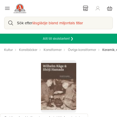
Sök efter
läsglädje bland miljontals titlar
Allt till skolstarten! ❯
Kultur
Konstböcker
Konstformer
Övriga konstformer
Keramik, 