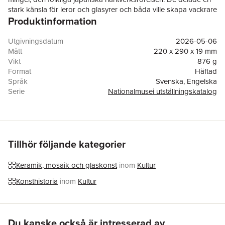
stark känsla för leror och glasyrer och båda ville skapa vackrare
Produktinformation
vardagsvaror. De besökte varandra i Sverige och Japan och
bytte idéer. I kulturutbyten mellan Sverige och Japan blev de
även till mjuka maktmedel i strävan att stärka nationella
Utgivningsdatum
2026-05-06
vänskapsband, samarbeten och handel. Boken är på svenska
Mått
220 x 290 x 19 mm
med en engelsk översättning i slutet av boken.
Vikt
876 g
Format
Häftad
Språk
Svenska, Engelska
Serie
Nationalmusei utställningskatalog
Antal sidor
206
Förlag
Nationalmuseum
ISBN
9789171009500
Översättare
Wendy Davies
Tillhör följande kategorier
Keramik, mosaik och glaskonst
inom
Kultur
Konsthistoria
inom
Kultur
Hoppa över listan
Du kanske också är intresserad av