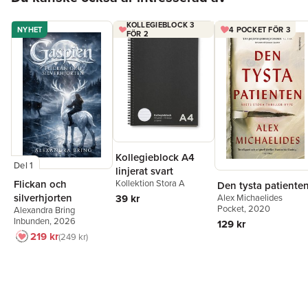
KOLLEGIEBLOCK 3
NYHET
4 POCKET FÖR 3
FÖR 2
Kollegieblock A4
Del 1
linjerat svart
Kollektion Stora A
Flickan och
Den tysta patiente
silverhjorten
39 kr
Alex Michaelides
Pocket
, 2020
Alexandra Bring
Inbunden
, 2026
129 kr
219 kr
249 kr