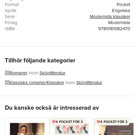
Format
Pocket
Språk
Engelska
Serie
Modernista klassiker
Förlag
Modernista
ISBN
9789181082470
Tillhör följande kategorier
Romaner
inom
Skönlitteratur
Klassiska romaner/Klassiker
inom
Skönlitteratur
Hoppa över listan
Du kanske också är intresserad av
4 POCKET FÖR 3
4 POCKET FÖR 3