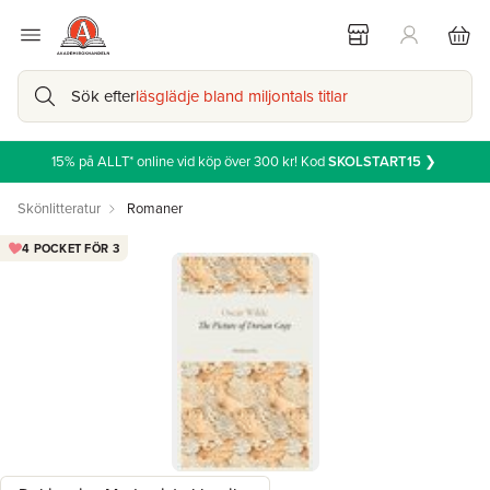
Sök efter
läsglädje bland miljontals titlar
15% på ALLT* online vid köp över 300 kr! Kod
SKOLSTART15
❯
Skönlitteratur
Romaner
4 POCKET FÖR 3