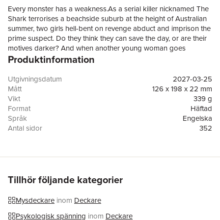
Every monster has a weakness.As a serial killer nicknamed The
Shark terrorises a beachside suburb at the height of Australian
summer, two girls hell-bent on revenge abduct and imprison the
prime suspect. Do they think they can save the day, or are their
motives darker? And when another young woman goes
Produktinformation
missing, what keeps them from going to the police?Both are
keeping secrets, and as their questioning takes a brutal turn, it
becomes clear the real killer may be closer to home than they
Utgivningsdatum
2027-03-25
think.
Mått
126 x 198 x 22 mm
Vikt
339 g
Format
Häftad
Språk
Engelska
Antal sidor
352
Förlag
Little, Brown Book Group
ISBN
9781408722442
Tillhör följande kategorier
Mysdeckare
inom
Deckare
Psykologisk spänning
inom
Deckare