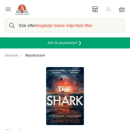
Sök efter
läsglädje bland miljontals titlar
Allt till skolstarten! ❯
Deckare
Mysdeckare