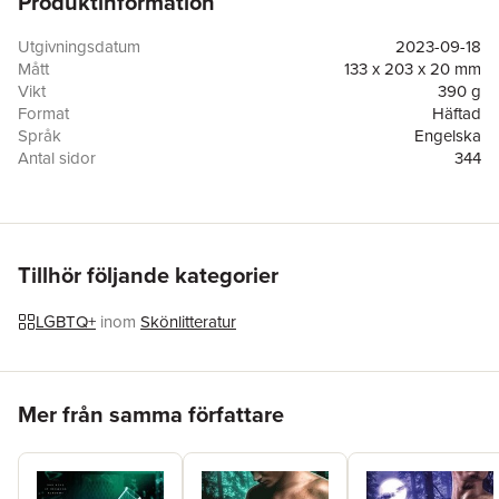
Produktinformation
Utgivningsdatum
2023-09-18
Mått
133 x 203 x 20 mm
Vikt
390 g
Format
Häftad
Språk
Engelska
Antal sidor
344
Förlag
Emilia Rose
ISBN
9781954597938
Tillhör följande kategorier
LGBTQ+
inom
Skönlitteratur
Hoppa över listan
Mer från samma författare