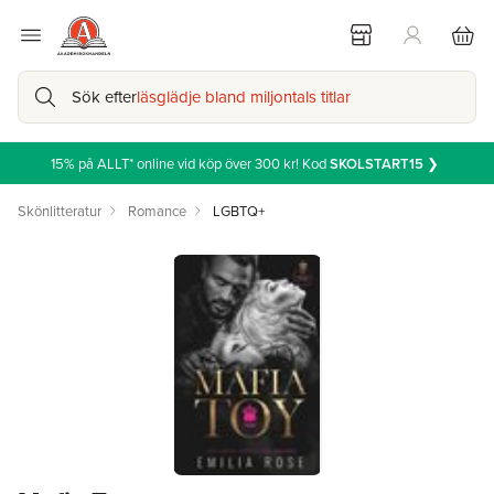
Sök efter
läsglädje bland miljontals titlar
15% på ALLT* online vid köp över 300 kr! Kod
SKOLSTART15
❯
Skönlitteratur
Romance
LGBTQ+