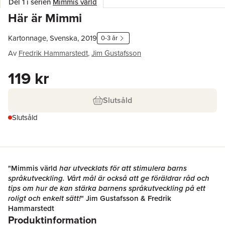
Del 1 i serien
Mimmis värld
Här är Mimmi
Kartonnage, Svenska, 2019
0-3 år
Av
Fredrik Hammarstedt
,
Jim Gustafsson
119 kr
Slutsåld
Slutsåld
"Mimmis värld
har utvecklats för att stimulera barns
språkutveckling. Vårt mål är också att ge föräldrar råd och
tips om hur de kan stärka barnens språkutveckling på ett
roligt och enkelt sätt!
" Jim Gustafsson & Fredrik
Hammarstedt
Produktinformation
Jim Gustafsson och Fredrik Hammarstedt är de två författande