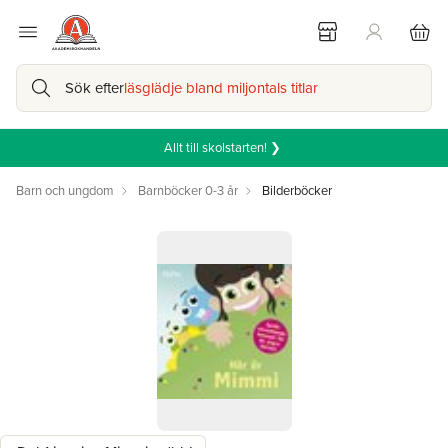
Sök efter
läsglädje bland miljontals titlar
Allt till skolstarten! ❯
Barn och ungdom
Barnböcker 0-3 år
Bilderböcker