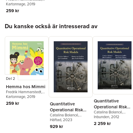
Jim Gustafsson
Kartonnage
, 2019
259 kr
Hoppa över listan
Du kanske också är intresserad av
Del 2
Hemma hos Mimmi
Fredrik Hammarstedt
,
Jim Gustafsson
Kartonnage
, 2019
Quantitative
259 kr
Quantitative
Operational Risk
Operational Risk
Catalina Bolancé
,
Models
Catalina Bolancé
,
Models
Montserrat Guillén
Inbunden
, 2012
,
Jim
Montserrat Guillén
Häftad
, 2023
,
Jim
Gustafsson
,
Jens Perch
2 259 kr
Gustafsson
,
Jens Perch
929 kr
Nielsen
Nielsen