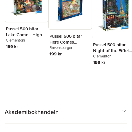
P.O. Box 2460, 88194 Ravensburg
https://www.ravensburger.com
Pussel 500 bitar
Lake Como - High
Pussel 500 bitar
Quality Collection
Clementoni
Here Comes
Pussel 500 bitar
159 kr
Christmas!
Ravensburger
Night of the Eiffel
199 kr
Café - High Quality
Clementoni
Collection
159 kr
Akademibokhandeln