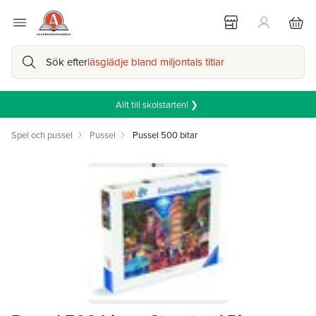
Sök efter
läsglädje bland miljontals titlar
Allt till skolstarten! ❯
Spel och pussel
Pussel
Pussel 500 bitar