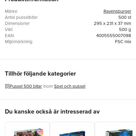
Märke
Ravensburger
Antal pusselbitar
500 st
Dimensioner
295 x 231 x 37 mm
Vikt
500 g
EAN
4005555007098
Miljömärkning
FSC mix
Varutyp
Pussel
Tillhör följande kategorier
Pussel 500 bitar
inom
Spel och pussel
Hoppa över listan
Du kanske också är intresserad av
Tillverkare/importör:
Ravensburger Verlag GmbH