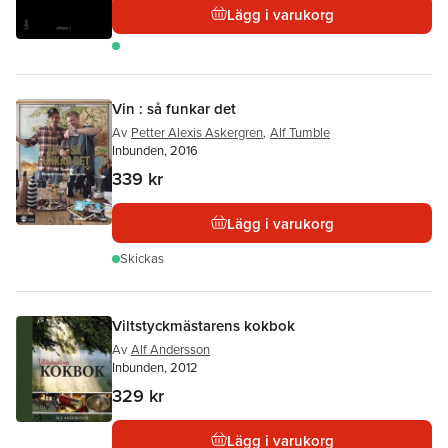
Lägg i varukorg
Vin : så funkar det
Av
Petter Alexis Askergren
,
Alf Tumble
Inbunden, 2016
339 kr
Lägg i varukorg
Skickas
Viltstyckmästarens kokbok
Av
Alf Andersson
Inbunden, 2012
329 kr
Lägg i varukorg