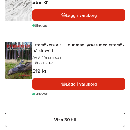
359 kr
Lägg i varukorg
Skickas
Eftersökets ABC : hur man lyckas med eftersök
på klövvilt
Av
Alf Andersson
Häftad, 2009
319 kr
Lägg i varukorg
Skickas
Visa 30 till