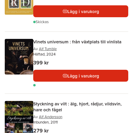
Lägg i varukorg
Skickas
Vinets universum : från växtplats till vinlista
Av
Alf Tumble
Häftad, 2024
399 kr
Lägg i varukorg
Styckning av vilt : älg, hjort, rådjur, vildsvin,
hare och fågel
Av
Alf Andersson
Inbunden, 2011
279 kr