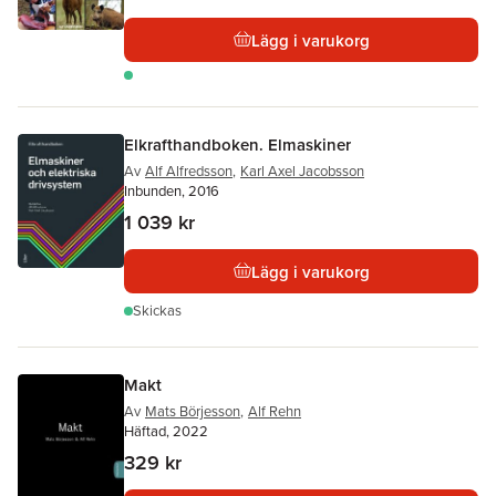
Lägg i varukorg
Elkrafthandboken. Elmaskiner
Av
Alf Alfredsson
,
Karl Axel Jacobsson
Inbunden, 2016
1 039 kr
Lägg i varukorg
Skickas
Makt
Av
Mats Börjesson
,
Alf Rehn
Häftad, 2022
329 kr