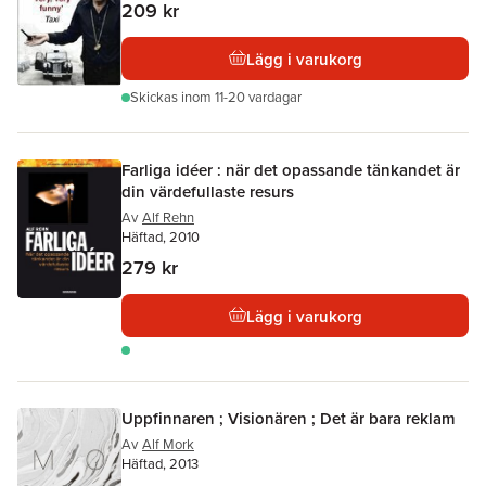
209 kr
Lägg i varukorg
Skickas
inom 11-20 vardagar
Farliga idéer : när det opassande tänkandet är
din värdefullaste resurs
Av
Alf Rehn
Häftad, 2010
279 kr
Lägg i varukorg
Uppfinnaren ; Visionären ; Det är bara reklam
Av
Alf Mork
Häftad, 2013