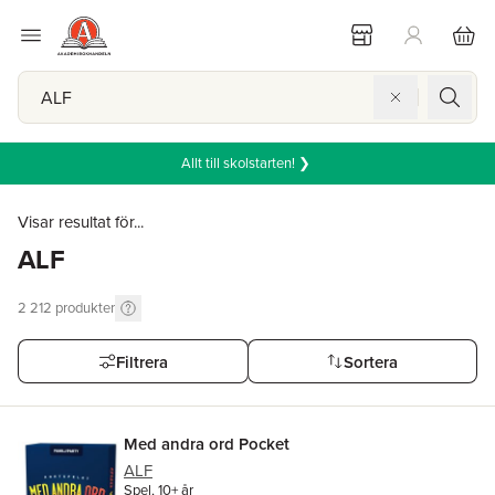
Allt till skolstarten! ❯
Visar resultat för...
ALF
2 212
produkter
Filtrera
Sortera
Med andra ord Pocket
ALF
Spel, 10+ år