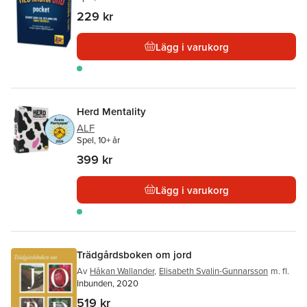
229 kr
Lägg i varukorg
Herd Mentality
ALF
Spel, 10+ år
399 kr
Lägg i varukorg
Trädgårdsboken om jord
Av
Håkan Wallander
,
Elisabeth Svalin-Gunnarsson
m. fl.
Inbunden, 2020
519 kr