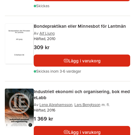
Skickas
Bondepraktikan eller Minnesbot för Lantmän
Av
Alf Ljung
Häftad, 2010
309 kr
Lägg i varukorg
Skickas
inom 3-6 vardagar
Industriell ekonomi och organisering, bok med
eLabb
Av
Lena Abrahamsson
,
Lars Bengtsson
m. fl.
Häftad, 2016
1 369 kr
Lägg i varukorg