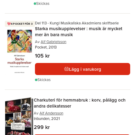
Skickas
Del 113 - Kungl Musikaliska Akadmiens skriftserie
4 POCKET FÖR 3
Starka musikupplevelser : musik är mycket
mer än bara musik
Av
Alf Gabrielsson
Pocket, 2013
105 kr
Lägg i varukorg
Skickas
Charkuteri för hemmabruk : korv, pålägg och
andra delikatesser
Av
Alf Andersson
Inbunden, 2021
299 kr