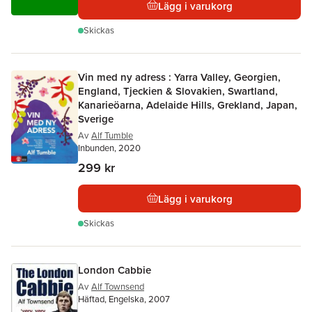
Lägg i varukorg
Skickas
Vin med ny adress : Yarra Valley, Georgien,
England, Tjeckien & Slovakien, Swartland,
Kanarieöarna, Adelaide Hills, Grekland, Japan,
Sverige
Av
Alf Tumble
Inbunden, 2020
299 kr
Lägg i varukorg
Skickas
London Cabbie
Av
Alf Townsend
Häftad, Engelska, 2007