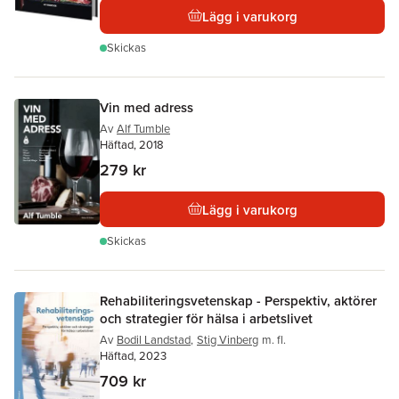
Lägg i varukorg
Skickas
Vin med adress
Av
Alf Tumble
Häftad, 2018
279 kr
Lägg i varukorg
Skickas
Rehabiliteringsvetenskap - Perspektiv, aktörer
och strategier för hälsa i arbetslivet
Av
Bodil Landstad
,
Stig Vinberg
m. fl.
Häftad, 2023
709 kr