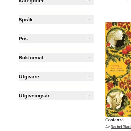
Kategorier
Böcker
Språk
Skönlitteratur
5
Visa fler
Pris
Visa fler
Bokformat
Utgivare
Utgivningsår
Costanza
Av
Rachel Bla