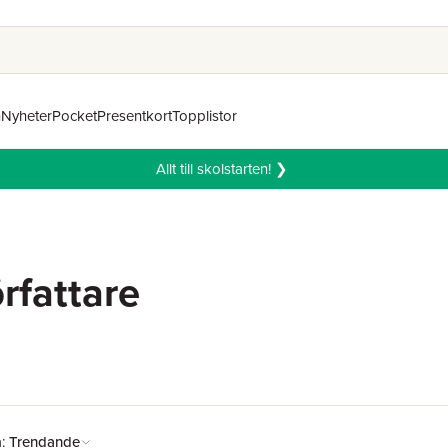
n
Nyheter
Pocket
Presentkort
Topplistor
Allt till skolstarten! ❯
rfattare
å:
Trendande