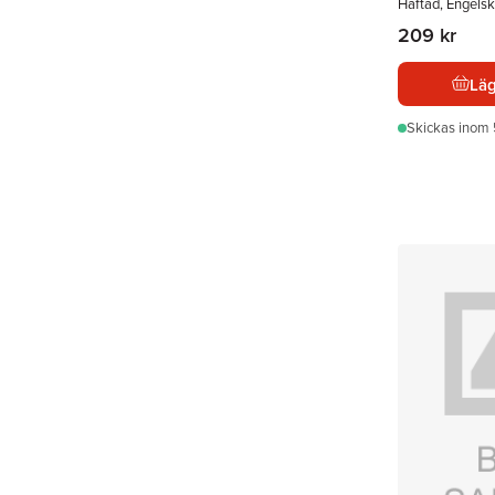
Häftad, Engels
209 kr
Läg
Skickas
inom 