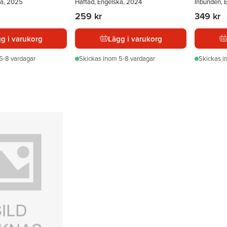
ka, 2025
Häftad, Engelska, 2024
Inbunden, 
259 kr
349 kr
g i varukorg
Lägg i varukorg
5-8 vardagar
Skickas
inom 5-8 vardagar
Skickas
i