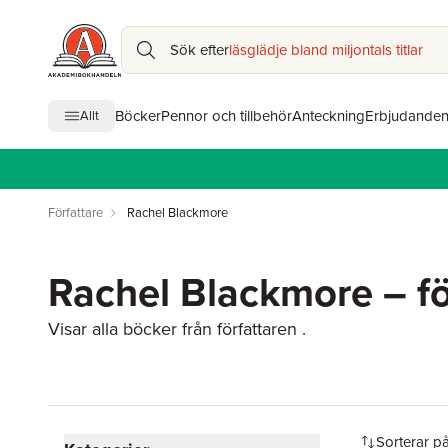
Sök efter
läsglädje bland miljontals titlar
Böcker
Pennor och tillbehör
Anteckning
Erbjudande
Allt
Författare
Rachel Blackmore
Rachel Blackmore – fö
Visar alla böcker från författaren .
Hoppa över filtreringsmeny
Sorterar p