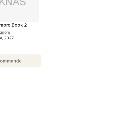
kmore Book 2
ckmore
ka, 2027
Kommande