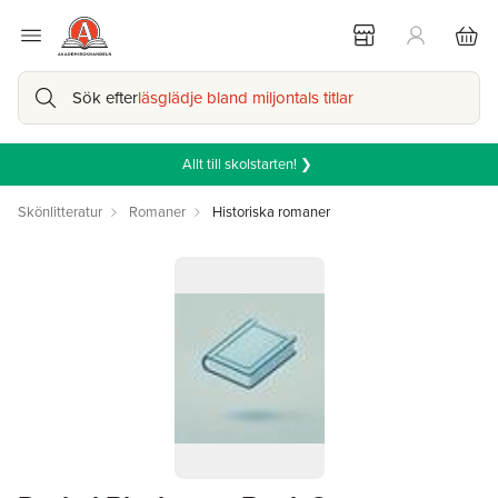
Sök efter
läsglädje bland miljontals titlar
Allt till skolstarten! ❯
Skönlitteratur
Romaner
Historiska romaner