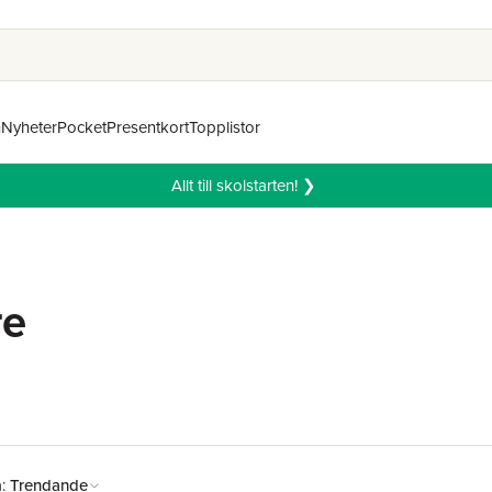
n
Nyheter
Pocket
Presentkort
Topplistor
Allt till skolstarten! ❯
re
å:
Trendande