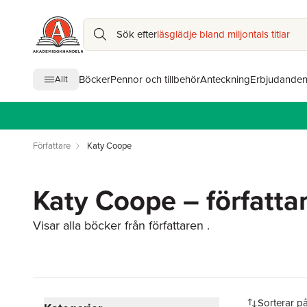
Sök efter
läsglädje bland miljontals titlar
Böcker
Pennor och tillbehör
Anteckning
Erbjudande
Allt
Författare
Katy Coope
Katy Coope – författa
Visar alla böcker från författaren .
Hoppa över filtreringsmeny
Sorterar p