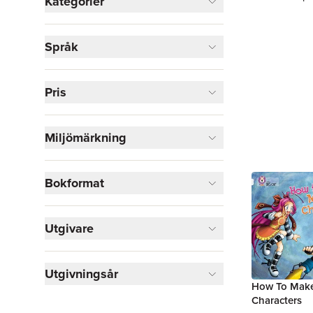
Kategorier
Böcker
Språk
Läromedel
1
Visa fler
Pris
Visa fler
Miljömärkning
Bokformat
Utgivare
Utgivningsår
How To Mak
Characters