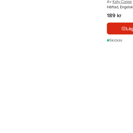
Av
Katy Coope
Häftad, Engels
189 kr
Läg
Skickas