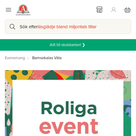
Sök efter
läsglädje bland miljontals titlar
Allt till skolstarten! ❯
Evenemang
Bamsekalas Väla