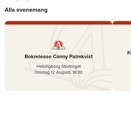
Alla evenemang
F
Bokrelease Conny Palmkvist
Helsingborg Stortorget
Onsdag 12 Augusti
,
18:30