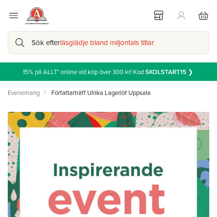
Sök efter
läsglädje bland miljontals titlar
15% på ALLT* online vid köp över 300 kr! Kod
SKOLSTART15
❯
Evenemang
Författarträff Ulrika Lagerlöf Uppsala