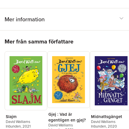
Mer information
Hoppa över listan
Mer från samma författare
Gjej : Vad är
Slajm
Midnattsgänget
egentligen en gjej?
David Walliams
David Walliams
David Walliams
Inbunden
, 2021
Inbunden
, 2020