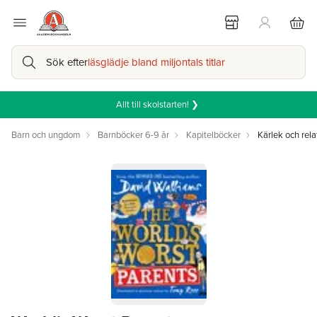
Sök efter
läsglädje bland miljontals titlar
Allt till skolstarten! ❯
Barn och ungdom
Barnböcker 6-9 år
Kapitelböcker
Kärlek och rela