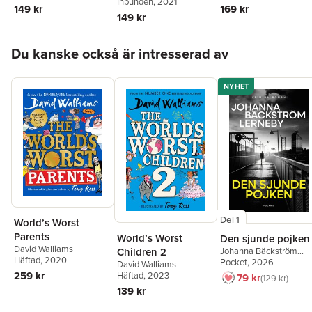
Inbunden
, 2021
149 kr
169 kr
149 kr
Hoppa över listan
Du kanske också är intresserad av
NYHET
Del 1
World’s Worst
Parents
World’s Worst
Den sjunde pojken
David Walliams
Children 2
Johanna Bäckström
Häftad
, 2020
Lerneby
Pocket
, 2026
David Walliams
259 kr
Häftad
, 2023
79 kr
129 kr
139 kr