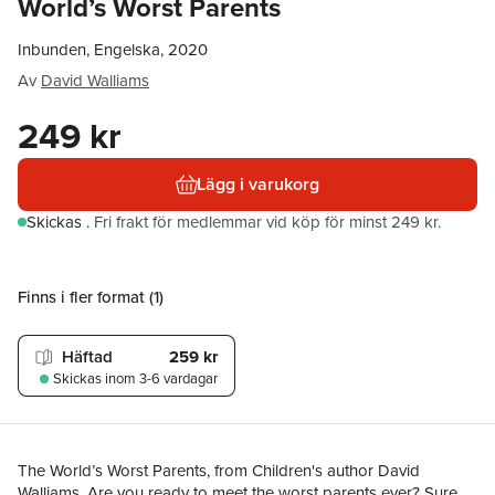
World’s Worst Parents
Inbunden, Engelska, 2020
Av
David Walliams
249 kr
Lägg i varukorg
Skickas
.
Fri frakt för medlemmar vid köp för minst 249 kr.
Finns i fler format (
1
)
Häftad
259 kr
Skickas
inom 3-6 vardagar
The World’s Worst Parents, from Children's author David
Walliams. Are you ready to meet the worst parents ever? Sure,