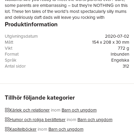
some parents are embarrassing – but they’re NOTHING on this
lot. These ten tales of the world’s most spectacularly silly mums
and deliriously daft dads will leave you rocking with
Produktinformation
laughter.Pinch your nose for Peter Pong, the man with the
stinkiest feet in the world… jump out of the way of Harriet Hurry,
the fastest mum on two wheels… watch out for Monty
Utgivningsdatum
2020-07-02
Monopolize, the dad who takes all his kids’ toys… and oh no, it’s
Mått
154 x 208 x 30 mm
Supermum! Brandishing a toilet brush, a mop and a very bad
Vikt
772 g
homemade outfit…
Format
Inbunden
Språk
Engelska
Antal sidor
312
Förlag
HarperCollins Publishers
Illustratör
Tony Ross
ISBN
9780008305796
Miljömärkning
Produced using independently certified paper to
ensure responsible forestry management.
Tillhör följande kategorier
(Certification is by FSC, PEFC or SFI.)
Kärlek och relationer
inom
Barn och ungdom
Humor och roliga berättelser
inom
Barn och ungdom
Kapitelböcker
inom
Barn och ungdom