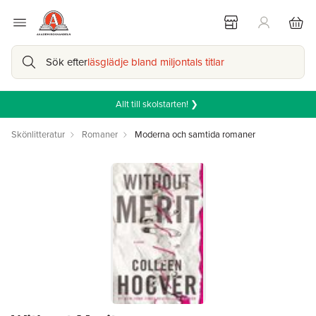
Sök efter
läsglädje bland miljontals titlar
Allt till skolstarten! ❯
Skönlitteratur
Romaner
Moderna och samtida romaner