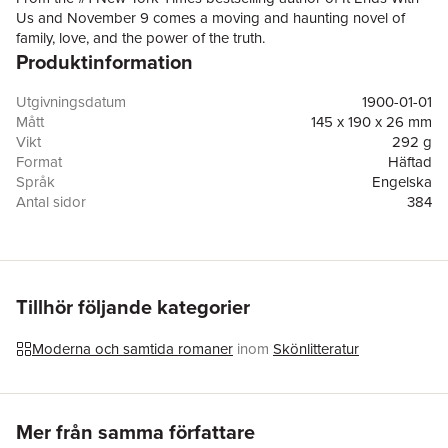
Us and November 9 comes a moving and haunting novel of
family, love, and the power of the truth.
Produktinformation
Utgivningsdatum
1900-01-01
Mått
145 x 190 x 26 mm
Vikt
292 g
Format
Häftad
Språk
Engelska
Antal sidor
384
Förlag
Atria Books
ISBN
9781501170621
Tillhör följande kategorier
Moderna och samtida romaner
inom
Skönlitteratur
Hoppa över listan
Mer från samma författare