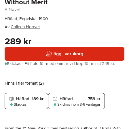
Without Merit
A Novel
Häftad, Engelska, 1900
Av
Colleen Hoover
289 kr
Lägg i varukorg
Skickas
.
Fri frakt för medlemmar vid köp för minst 249 kr.
Finns i fler format (
2
)
Häftad
189 kr
Häftad
759 kr
Skickas
Skickas
inom 3-6 vardagar
From the #1 New York Times bestselling author of It Ends With