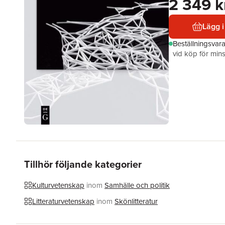
2 349 k
Lägg i
Beställningsvar
vid köp för mins
Tillhör följande kategorier
Kulturvetenskap
inom
Samhälle och politik
Litteraturvetenskap
inom
Skönlitteratur