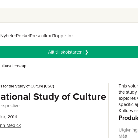
n
Nyheter
Pocket
Presentkort
Topplistor
Allt till skolstarten! ❯
Kulturvetenskap
This volu
 for the Study of Culture (CSC)
the study 
ational Study of Culture
explores 
specific 
erspective
Kulturwis
Produk
ka, 2014
of article
specific c
nn-Medick
amongst c
Utgivnin
various ke
Mått