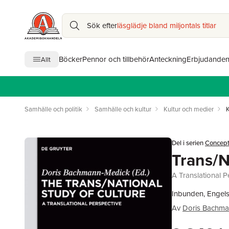
Sök efter
läsglädje bland miljontals titlar
Böcker
Pennor och tillbehör
Anteckning
Erbjudande
Allt
Samhälle och politik
Samhälle och kultur
Kultur och medier
Del i serien
Concepts
Trans/N
A Translational P
Inbunden, Engels
Av
Doris Bachma