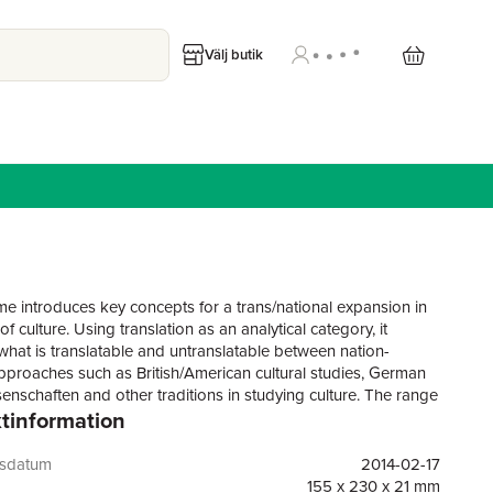
Välj butik
me introduces key concepts for a trans/national expansion in
of culture. Using translation as an analytical category, it
what is translatable and untranslatable between nation-
approaches such as British/American cultural studies, German
senschaften and other traditions in studying culture. The range
tinformation
s included in the book covers both theoretical reflections and
ase studies that analyze the tensions and compatibilities
ontemporary perspectives on the study of culture. By testing
gsdatum
2014-02-17
y concepts – translation, cultural transfer, travelling concepts
155 x 230 x 21 mm