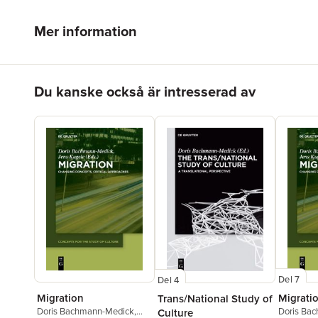
Mer information
Hoppa över listan
Du kanske också är intresserad av
Del 7
Del 4
Migration
Migrati
Trans/National Study of
Doris Bachmann-Medick
,
Doris Ba
Culture