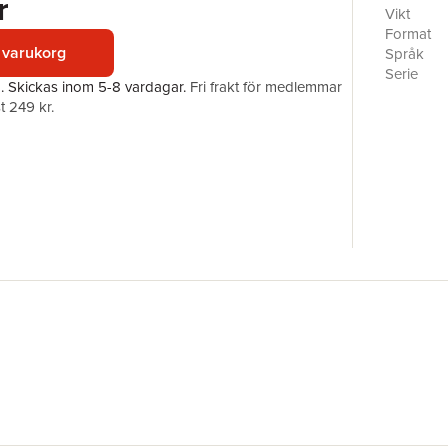
r
– this vo
Vikt
reference
Format
the found
 varukorg
Språk
with the 
Serie
a.
Skickas
inom 5-8 vardagar
.
Fri frakt för medlemmar
Antal sid
t 249 kr.
Upplaga
Förlag
ISBN