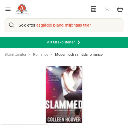
Sök efter
läsglädje bland miljontals titlar
Allt till skolstarten! ❯
Skönlitteratur
Romance
Modern och samtida romance