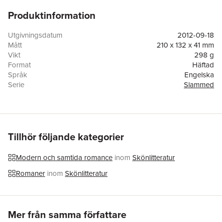
Produktinformation
Utgivningsdatum
2012-09-18
Mått
210 x 132 x 41 mm
Vikt
298 g
Format
Häftad
Språk
Engelska
Serie
Slammed
Antal sidor
352
Förlag
Atria Books
ISBN
9781476715902
Tillhör följande kategorier
Modern och samtida romance
inom
Skönlitteratur
Romaner
inom
Skönlitteratur
Hoppa över listan
Mer från samma författare