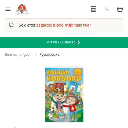
Sök efter
läsglädje bland miljontals titlar
Allt till skolstarten! ❯
Barn och ungdom
Pysselböcker