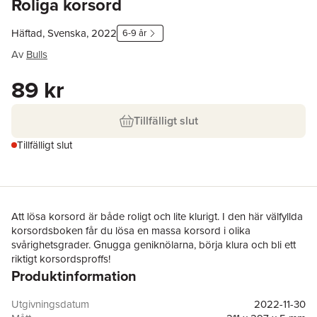
Roliga korsord
Häftad, Svenska, 2022
6-9 år
Av
Bulls
89 kr
Tillfälligt slut
Tillfälligt slut
Att lösa korsord är både roligt och lite klurigt. I den här välfyllda
korsordsboken får du lösa en massa korsord i olika
svårighetsgrader. Gnugga geniknölarna, börja klura och bli ett
riktigt korsordsproffs!
Produktinformation
Utgivningsdatum
2022-11-30