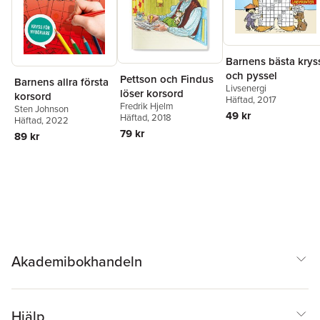
Barnens bästa krys
och pyssel
Pettson och Findus
Barnens allra första
Livsenergi
löser korsord
korsord
Häftad
, 2017
Fredrik Hjelm
Sten Johnson
49 kr
Häftad
, 2018
Häftad
, 2022
79 kr
89 kr
Akademibokhandeln
Hjälp