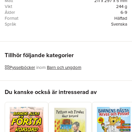
Mått
211 x 297 x 5 mm
Vikt
244 g
Ålder
6-9
Format
Häftad
Språk
Svenska
Läsålder
6-9
Antal sidor
48
Upplaga
1
Förlag
Tukan Förlag
Medarbetare
Bulls
Tillhör följande kategorier
ISBN
9789180375115
Miljömärkning
FSC
Pysselböcker
inom
Barn och ungdom
Hoppa över listan
Du kanske också är intresserad av