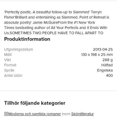
'Perfectly poetic. A beautiful follow-up to Slammed' Tarryn
Fisher'Brilliant and entertaining as Slammed. Point of Retreat is
absolute poetry' Jamie McGuireFrom the #1 New York
Times bestselling author of All Your Perfects and It Ends With
Us.SOMETIMES TWO PEOPLE HAVE TO FALL APART TO
Produktinformation
REALISE JUST HOW MUCH THEY BELONG TOGETHER.As
Layken and Will’s emotion-packed story continues, a stunning
and unforeseen revelation about Will’s past leaves them
Utgivningsdatum
2013-04-25
questioning everything that they thought they knew about each
Mått
130 x 198 x 25 mm
other. With the foundation of their relationship at risk, they must
Vikt
288 g
decide whether they are willing to fight for a future together, or
Format
Häftad
to retreat back into solitude and heartache.How far does Will
Språk
Engelska
have to go to prove to Layken his love for her will last forever? It
Antal sidor
400
will require something truly extraordinary to keep this couple
Förlag
Simon & Schuster Ltd
together, and the decisions they make and the answers they find
ISBN
9781471125683
will change not only their lives, but the lives of everyone around
them.
Tillhör följande kategorier
Moderna och samtida romaner
inom
Skönlitteratur