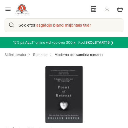
Sök efter
läsglädje bland miljontals titlar
15% på ALLT* online vid köp över 300 kr! Kod
SKOLSTART15
❯
Skönlitteratur
Romaner
Moderna och samtida romaner