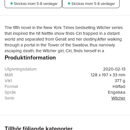
Skickas
inom 5-8 vardagar
Skickas
inom 5-8 vardagar
The fifth novel in the New York Times bestselling Witcher series
that inspired the hit Netflix show finds Ciri trapped in a distant
world and separated from Geralt and her destiny.After walking
through a portal in the Tower of the Swallow, thus narrowly
escaping death, the Witcher girl, Ciri, finds herself in a
Produktinformation
completely different world... a world of the Elves. She is trapped
with no way out. Time does not seem to exist and there are no
obvious borders or portals to cross back into her home world.
Utgivningsdatum
2020-02-13
But this is Ciri, the child of prophecy, and she will not be
Mått
128 x 197 x 33 mm
defeated. She knows she must escape to finally rejoin the
Vikt
377 g
Witcher, Geralt, and his companions - and also to try to conquer
Format
Häftad
her worst nightmare. Leo Bonhart, the man who chased,
Språk
Engelska
wounded and tortured Ciri, is still on her trail. And the world is
Serie
Witcher
still at war.Translated by David French.
Antal sidor
544
Förlag
Orion Publishing Co
ISBN
9781473231122
Originaltitel
Pani Jeziora
Översättare
David French
Tillhör följande kategorier