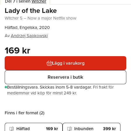
Del 7 i serien
Witcher
Lady of the Lake
Witcher 5 – Now a major Netflix show
Häftad, Engelska, 2020
Av
Andrzej Sapkowski
169 kr
Lägg i varukorg
Reservera i butik
Beställningsvara.
Skickas
inom 5-8 vardagar
.
Fri frakt för
medlemmar vid köp för minst 249 kr.
Finns i fler format (
2
)
Häftad
169 kr
Inbunden
399 kr