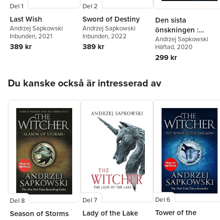
Del 1
Del 2
Last Wish
Sword of Destiny
Den sista
Andrzej Sapkowski
Andrzej Sapkowski
önskningen :
Inbunden
, 2021
Inbunden
, 2022
berättelser om
Andrzej Sapkowski
389 kr
389 kr
Häftad
, 2020
Geralt av Rivia
299 kr
Hoppa över listan
Du kanske också är intresserad av
Del 6
Del 7
Del 8
Tower of the
Lady of the Lake
Season of Storms