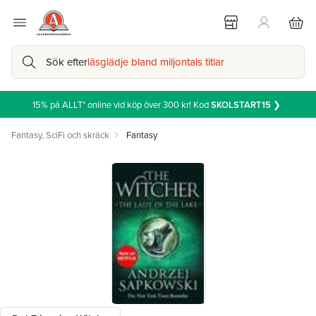
Sök efter
läsglädje bland miljontals titlar
15% på ALLT* online vid köp över 300 kr! Kod
SKOLSTART15
❯
Fantasy, SciFi och skräck
Fantasy