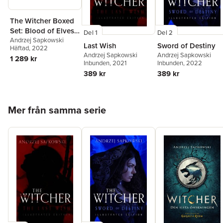
The Witcher Boxed
Set: Blood of Elves,
Del 1
Del 2
the Time of
Andrzej Sapkowski
Last Wish
Sword of Destiny
Häftad
, 2022
Contempt, Baptism
Andrzej Sapkowski
Andrzej Sapkowski
1 289 kr
of Fire, the Tower of
Inbunden
, 2021
Inbunden
, 2022
Swallows, the Lady
389 kr
389 kr
of the Lake
Hoppa över listan
Mer från samma serie