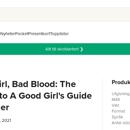
n
Nyheter
Pocket
Presentkort
Topplistor
Allt till skolstarten! ❯
rl, Bad Blood: The
Produk
to A Good Girl's Guide
Utgivnin
Mått
er
Vikt
Format
Språk
, 2021
Antal sid
Förlag