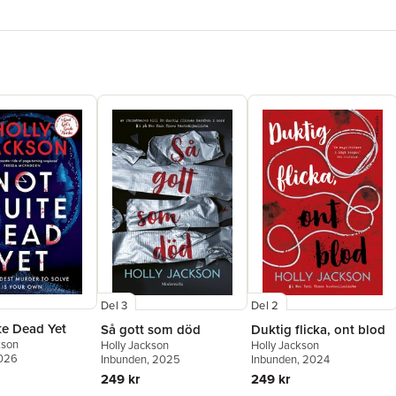
Del 3
Del 2
te Dead Yet
Så gott som död
Duktig flicka, ont blod
kson
Holly Jackson
Holly Jackson
2026
Inbunden
, 2025
Inbunden
, 2024
249 kr
249 kr