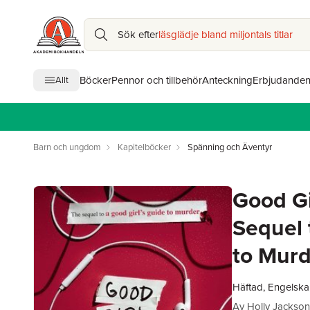
Sök efter
läsglädje bland miljontals titlar
Böcker
Pennor och tillbehör
Anteckning
Erbjudande
Allt
Barn och ungdom
Kapitelböcker
Spänning och Äventyr
Good Gi
Sequel 
to Murd
Häftad, Engelska
Av
Holly Jackson