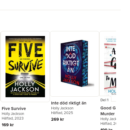
Del 1
Inte död riktigt än
Good Girl's Gu
Five Survive
Holly Jackson
Häftad
, 2025
Murder
Holly Jackson
Häftad
, 2023
269 kr
Holly Jackson
Häftad
, 2019
169 kr