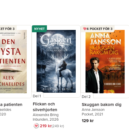
ET FÖR 3
NYHET
4 POCKET FÖR 3
Del 1
Del 2
Flickan och
ta patienten
Skuggan bakom dig
silverhjorten
aelides
Anna Jansson
2020
Pocket
, 2021
Alexandra Bring
Inbunden
, 2026
129 kr
219 kr
249 kr