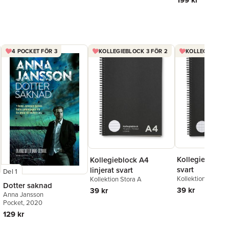
199 kr
4 POCKET FÖR 3
KOLLEGIEBLOCK 3 FÖR 2
KOLLEGIEBLOCK
Kollegieblock 
Kollegieblock A4
svart
linjerat svart
Del 1
Kollektion Stora A
Kollektion Stora A
Dotter saknad
39 kr
39 kr
Anna Jansson
Pocket
, 2020
129 kr