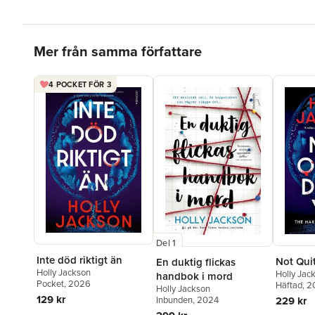
Hoppa över listan
Mer från samma författare
4 POCKET FÖR 3
Del 1
Inte död riktigt än
Not Qui
En duktig flickas
Holly Jackson
Holly Jac
handbok i mord
Pocket
, 2026
Häftad
, 
Holly Jackson
129 kr
Inbunden
, 2024
229 kr