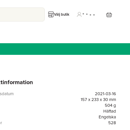
Välj butik
tinformation
gsdatum
2021-03-16
157 x 233 x 30 mm
504 g
Häftad
Engelska
or
528
Diversified Publishing