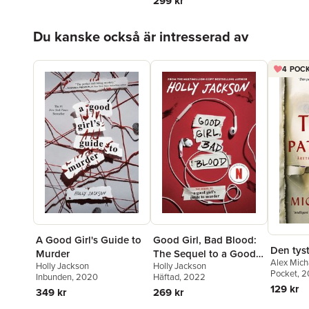
299 kr
Hoppa över listan
Du kanske också är intresserad av
4 POCK
A Good Girl's Guide to
Good Girl, Bad Blood:
Den tys
Murder
The Sequel to a Good
Alex Mich
Holly Jackson
Holly Jackson
Girl's Guide to Murder
Pocket
, 
Inbunden
, 2020
Häftad
, 2022
129 kr
349 kr
269 kr