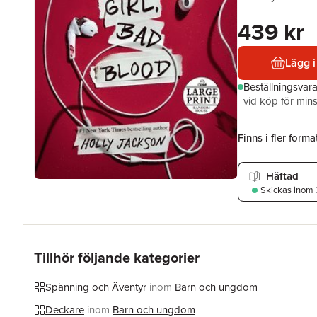
439 kr
Lägg i
Beställningsvar
vid köp för mins
Finns i fler format
Häftad
Skickas
inom 
Tillhör följande kategorier
Spänning och Äventyr
inom
Barn och ungdom
Deckare
inom
Barn och ungdom