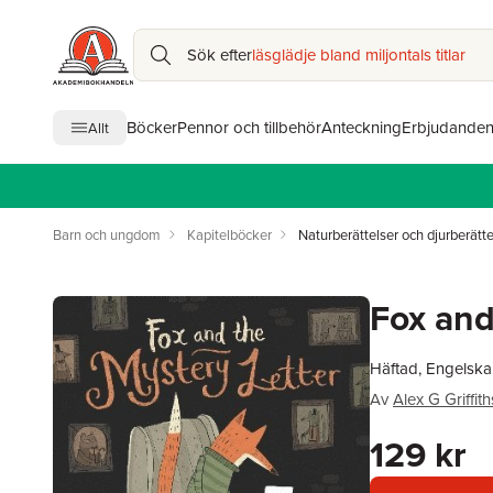
Sök efter
läsglädje bland miljontals titlar
Böcker
Pennor och tillbehör
Anteckning
Erbjudande
Allt
Barn och ungdom
Kapitelböcker
Naturberättelser och djurberätte
Fox and
Häftad, Engelska
Av
Alex G Griffith
129 kr