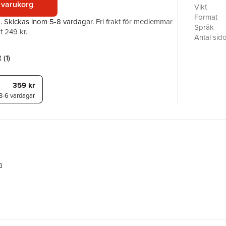
 varukorg
and gifts 
Vikt
was. Autho
Format
a.
Skickas
inom 5-8 vardagar
.
Fri frakt för medlemmar
readers to
Språk
t 249 kr.
themes of
Antal sid
Förlag
ISBN
 (
1
)
359 kr
3-6 vardagar
m