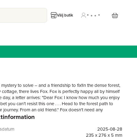
Välj butik
mystery to solve – and a friendship to fix!In the dense forest,
y cottage, there lives Fox. Fox is perfectly happy all by himself
ne day, a letter arrives: "Dear Fox: I know how much you enjoy
 bet you can’t resist this one . . . Head to the forest path to
r journey. From an old friend." Fox doesn't need any
tinformation
s puzzles, adventures or memories of his old— But he stops
m finishing the thought. Still, it can't hurt to look at the first
ourse, one clue leads to the next: Fox follows arrows in the
gsdatum
2025-08-28
s taped to trees, swirling smoke signals, a map from a bottle
235 x 276 x 5 mm