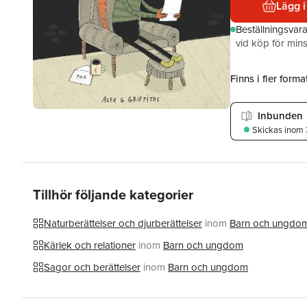
Lägg i
Beställningsvar
vid köp för mins
Finns i fler format
Inbunden
Skickas
inom 
Tillhör följande kategorier
Naturberättelser och djurberättelser
inom
Barn och ungdo
Kärlek och relationer
inom
Barn och ungdom
Sagor och berättelser
inom
Barn och ungdom