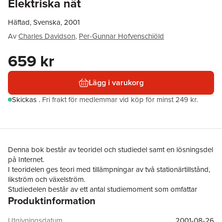
Elektriska nät
Häftad, Svenska, 2001
Av
Charles Davidson
,
Per-Gunnar Hofvenschiöld
659 kr
Lägg i varukorg
Skickas
.
Fri frakt för medlemmar vid köp för minst 249 kr.
Denna bok består av teoridel och studiedel samt en lösningsdel
på Internet.
I teoridelen ges teori med tillämpningar av två stationärtillstånd,
likström och växelström.
Studiedelen består av ett antal studiemoment som omfattar
Produktinformation
nödvändig teori, typexempel med lösningar samt problem med
svar. Varje problem är försett med en hänvisning till tips och
lösningar i lösningsdelen som finns på bokens hemsida på
Utgivningsdatum
2001-08-26