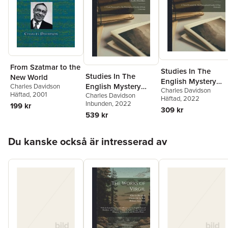
From Szatmar to the
Studies In The
Studies In The
New World
English Mystery
English Mystery
Charles Davidson
Charles Davidson
Plays
Häftad
, 2001
Charles Davidson
Plays
Häftad
, 2022
Inbunden
, 2022
199 kr
309 kr
539 kr
Hoppa över listan
Du kanske också är intresserad av