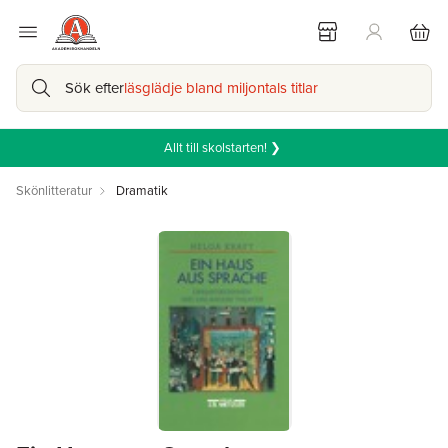
Sök efter
läsglädje bland miljontals titlar
Allt till skolstarten! ❯
Skönlitteratur
Dramatik