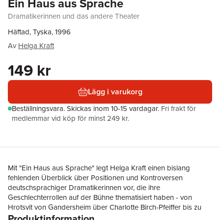
Ein Haus aus Sprache
Dramatikerinnen und das andere Theater
Häftad, Tyska, 1996
Av
Helga Kraft
149 kr
Lägg i varukorg
Beställningsvara.
Skickas
inom 10-15 vardagar
.
Fri frakt för
medlemmar vid köp för minst 249 kr.
Mit "Ein Haus aus Sprache" legt Helga Kraft einen bislang
fehlenden Überblick über Positionen und Kontroversen
deutschsprachiger Dramatikerinnen vor, die ihre
Geschlechterrollen auf der Bühne thematisiert haben - von
Hrotsvit von Gandersheim über Charlotte Birch-Pfeiffer bis zu
Produktinformation
Elfriede Jelinek.