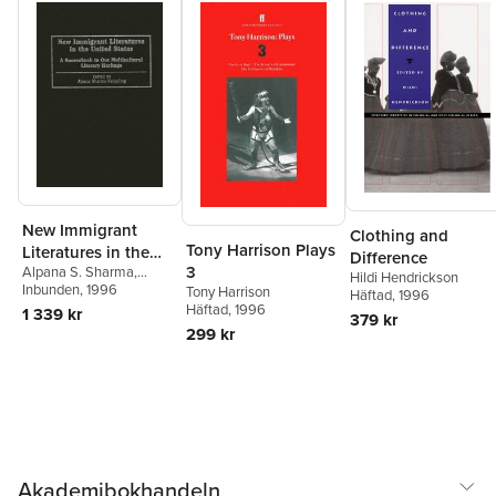
New Immigrant
Clothing and
Tony Harrison Plays
Literatures in the
Difference
3
Alpana S. Sharma
,
United States
Hildi Hendrickson
Alpana Sharma
Inbunden
, 1996
Tony Harrison
Häftad
, 1996
Knippling
Häftad
, 1996
1 339 kr
379 kr
299 kr
Akademibokhandeln