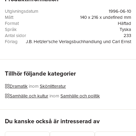
Utgivningsdatum
1996-06-10
Mått
140 x 216 x undefined mm
Format
Häftad
Språk
Tyska
Antal sidor
233
Förlag
J.B. Hetzler'sche Verlagsbuchhandlung und Carl Ernst
Poeschel GmbH
ISBN
9783476012791
Tillhör följande kategorier
Dramatik
inom
Skönlitteratur
Samhälle och kultur
inom
Samhälle och politik
Hoppa över listan
Du kanske också är intresserad av