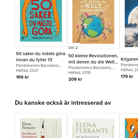
Del 2
50 saker du måste göra
50 kleine Revolutionen,
Krigare
innan du fyller 13
mit denen du die Welt
Pierdomen
Pierdomenico Baccalario
,
(ein bisschen) schöner
Pierdomenico Baccalario
,
Häftad
, 2
Tommaso Percivale
Häftad
, 2021
Federico Taddia
Häftad
, 2019
machst
179 kr
169 kr
209 kr
Hoppa över listan
Du kanske också är intresserad av