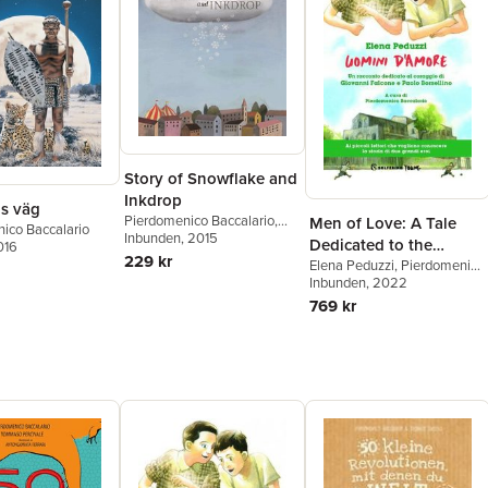
Story of Snowflake and
Inkdrop
ns väg
Pierdomenico Baccalario
,
Men of Love: A Tale
ico Baccalario
Alessandro Gatti
Inbunden
, 2015
,
Simona
Dedicated to the
016
Mulazzani
229 kr
Courage of Giovanni
Elena Peduzzi
,
Pierdomenico
Baccalario
Inbunden
, 2022
Falcone and Paolo
769 kr
Borsellino (Italienska)