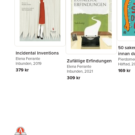
50 sake
Incidental Inventions
innan du
Elena Ferrante
Pierdomen
Zufällige Erfindungen
Inbunden
, 2019
Tommaso 
Häftad
, 2
Elena Ferrante
379 kr
169 kr
Inbunden
, 2021
309 kr