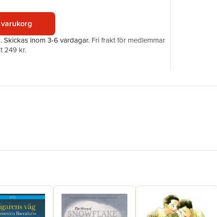
Illustratör
ISBN
 varukorg
Originaltit
Översätta
a.
Skickas
inom 3-6 vardagar
.
Fri frakt för medlemmar
t 249 kr.