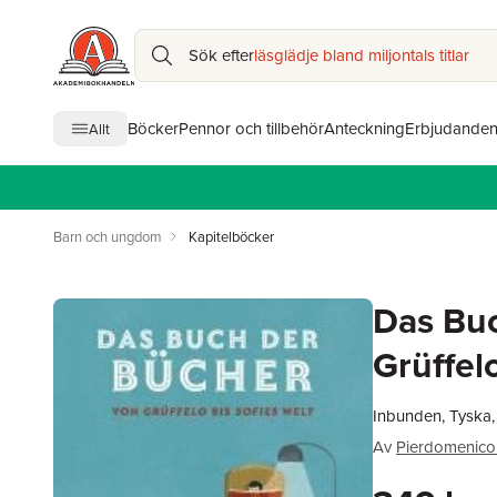
Sök efter
läsglädje bland miljontals titlar
Böcker
Pennor och tillbehör
Anteckning
Erbjudande
Allt
Barn och ungdom
Kapitelböcker
Das Buc
Grüffel
Inbunden, Tyska
Av
Pierdomenico