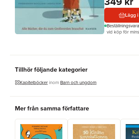
349 kr
Lägg i
Beställningsvar
vid köp för mins
Tillhör följande kategorier
Kapitelböcker
inom
Barn och ungdom
Hoppa över listan
Mer från samma författare