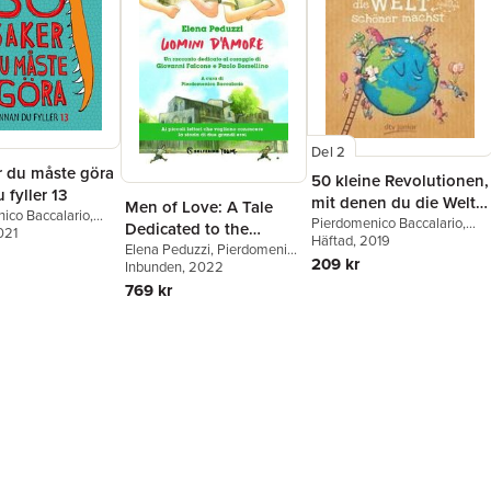
Del 2
r du måste göra
50 kleine Revolutionen,
 fyller 13
mit denen du die Welt
Men of Love: A Tale
ico Baccalario
,
(ein bisschen) schöner
Pierdomenico Baccalario
,
Dedicated to the
Percivale
021
Federico Taddia
Häftad
, 2019
machst
Courage of Giovanni
Elena Peduzzi
,
Pierdomenico
209 kr
Baccalario
Inbunden
, 2022
Falcone and Paolo
769 kr
Borsellino (Italienska)