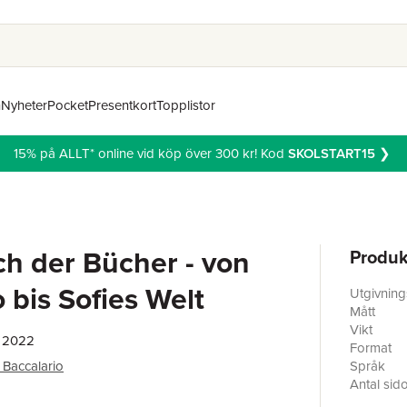
n
Nyheter
Pocket
Presentkort
Topplistor
15% på ALLT* online vid köp över 300 kr! Kod
SKOLSTART15
❯
h der Bücher - von
Produk
o bis Sofies Welt
Utgivnin
Mått
Vikt
, 2022
Format
 Baccalario
Språk
Antal sid
Förlag