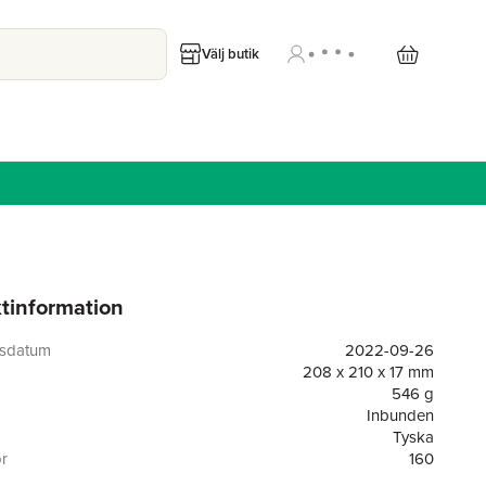
Välj butik
tinformation
gsdatum
2022-09-26
208 x 210 x 17 mm
546 g
Inbunden
Tyska
or
160
Carl Hanser Verlag