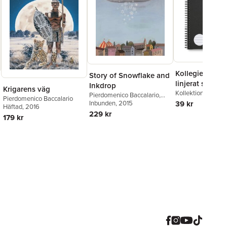
Kollegieblock 
Story of Snowflake and
linjerat svart
Inkdrop
Krigarens väg
Kollektion Stora A
Pierdomenico Baccalario
,
Pierdomenico Baccalario
Alessandro Gatti
Inbunden
, 2015
,
Simona
39 kr
Häftad
, 2016
Mulazzani
229 kr
179 kr