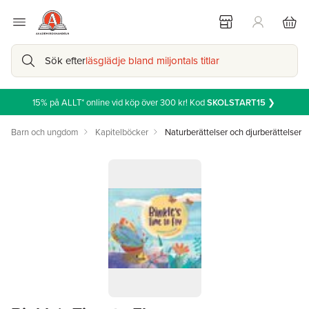
Sök efter
läsglädje bland miljontals titlar
15% på ALLT* online vid köp över 300 kr! Kod
SKOLSTART15
❯
Barn och ungdom
Kapitelböcker
Naturberättelser och djurberättelser