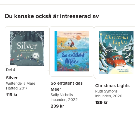
Hoppa över listan
Du kanske också är intresserad av
Del 4
Silver
So entsteht das
Walter de la Mare
Christmas Lights
Häftad
, 2017
Meer
Ruth Symons
119 kr
Sally Nicholls
Inbunden
, 2020
Inbunden
, 2022
189 kr
239 kr