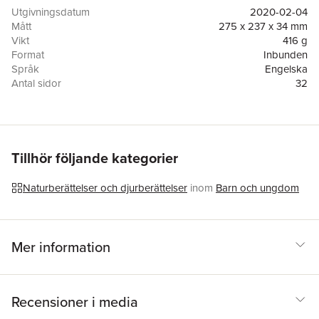
present us with unwelcome challenges, but inventive alternatives
Utgivningsdatum
2020-02-04
and the support of others can make all the difference.
Mått
275 x 237 x 34 mm
Vikt
416 g
Format
Inbunden
Språk
Engelska
Antal sidor
32
Förlag
Westminster/John Knox Press,U.S.
Illustratör
Carolina Rabei
ISBN
9781947888227
Tillhör följande kategorier
Naturberättelser och djurberättelser
inom
Barn och ungdom
Mer information
Recensioner i media