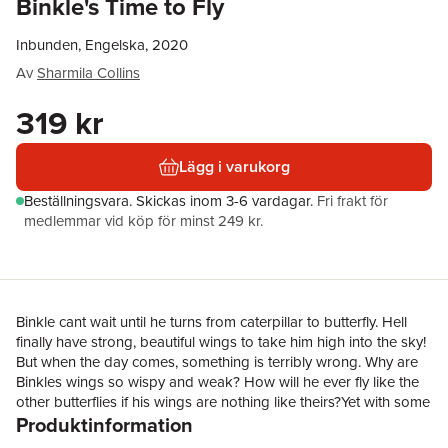
Binkle's Time to Fly
Inbunden, Engelska, 2020
Av
Sharmila Collins
319 kr
Lägg i varukorg
Beställningsvara.
Skickas
inom 3-6 vardagar
.
Fri frakt för
medlemmar vid köp för minst 249 kr.
Binkle cant wait until he turns from caterpillar to butterfly. Hell
finally have strong, beautiful wings to take him high into the sky!
But when the day comes, something is terribly wrong. Why are
Binkles wings so wispy and weak? How will he ever fly like the
other butterflies if his wings are nothing like theirs?Yet with some
Produktinformation
help and creativity, maybe theres more than one way to fly . . .As
this charming, gorgeously illustrated story reminds us, life can