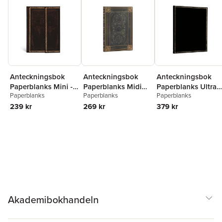
Anteckningsbok
Anteckningsbok
Anteckningsbok
Paperblanks Mini -
Paperblanks Midi
Paperblanks Ultra
Paperblanks
Paperblanks
Paperblanks
Black Moroccan
Flexi linjerad -
linjerad - Black
239 kr
Nocturnelle
269 kr
Edition
379 kr
Akademibokhandeln