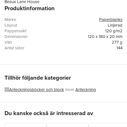
Beaux Lane House
Produktinformation
Lower Mercer Street
D02DH60 Dublin
Irland
Märke
Paperblanks
csruk@paperblanks.com
Layout
Linjerad
Pappersvikt
120 g/m2
Dimensioner
120 x 180 x 20 mm
Vikt
277 g
Antal sidor
144
EAN
9781408763292
Miljömärkning
FSC
Varutyp
Anteckningsbok
Tillhör följande kategorier
Anteckningsböcker och block
inom
Anteckning
Hoppa över listan
Du kanske också är intresserad av