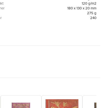
ne House
kt
120 g/m2
cer Street
ner
180 x 130 x 20 mm
 Dublin
275 g
or
240
perblanks.com
9781439726808
ning
FSC
Anteckningsbok