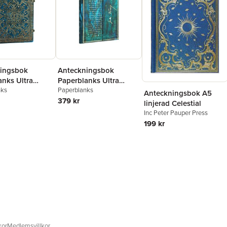
ingsbok
Anteckningsbok
anks Ultra
Paperblanks Ultra
d - Azure
nks
linjerad - Jules Verne -
Paperblanks
Anteckningsbok A5
Twenty Thousand
379 kr
linjerad Celestial
Leagues
Inc Peter Pauper Press
199 kr
kor
Medlemsvillkor