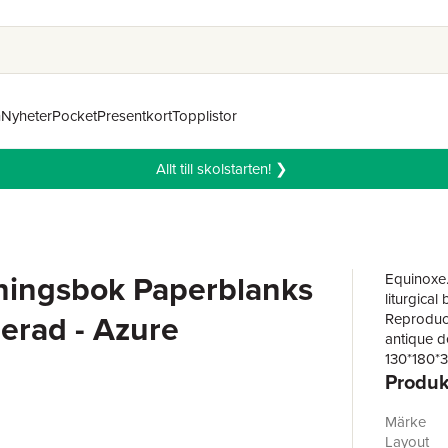
n
Nyheter
Pocket
Presentkort
Topplistor
Allt till skolstarten! ❯
ningsbok Paperblanks
Equinoxe.
liturgica
jerad - Azure
Reproduce
antique de
130*180*
Produk
Tillverkar
Märke
Paperbla
Layout