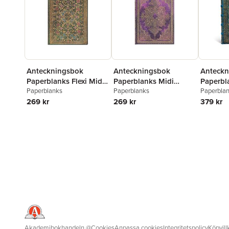
Anteckningsbok
Anteckningsbok
Anteckn
Paperblanks Flexi Midi -
Paperblanks Midi
Paperbl
Pinnacle
Paperblanks
linjerad - Bijou
Paperblanks
olinjera
Paperbla
269 kr
269 kr
379 kr
Akademibokhandeln
@
Cookies
Anpassa cookies
Integritetspolicy
Köpvill