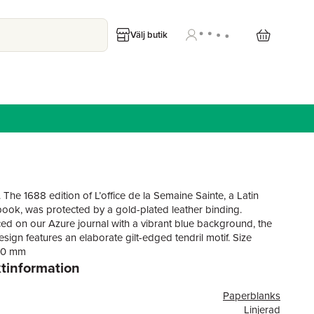
Välj butik
 The 1688 edition of L’office de la Semaine Sainte, a Latin
l book, was protected by a gold-plated leather binding.
d on our Azure journal with a vibrant blue background, the
sign features an elaborate gilt-edged tendril motif. Size
30 mm
tinformation
e/importör:
Paperblanks
nks Ltd
Linjerad