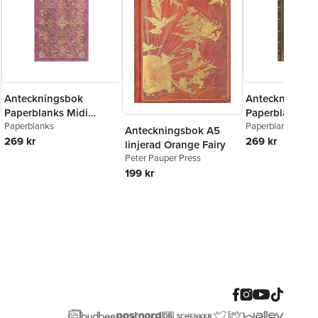
Anteckningsbok
Anteckningsb
Paperblanks Midi
Paperblanks Mi
linjerad - Diamond
Paperblanks
linjerad - Noct
Paperblanks
Anteckningsbok A5
Jubilee
269 kr
269 kr
linjerad Orange Fairy
Peter Pauper Press
199 kr