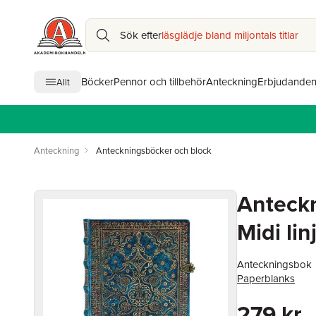
Sök efter
läsglädje bland miljontals titlar
Böcker
Pennor och tillbehör
Anteckning
Erbjudande
Allt
Anteckning
Anteckningsböcker och block
Anteck
Midi lin
Anteckningsbok
Paperblanks
279 kr