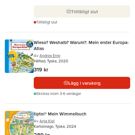
Tillfälligt slut
Tillfälligt slut
Wieso? Weshalb? Warum?: Mein erster Europa-
Atlas
Av
Andrea Erne
Häftad, Tyska, 2020
319 kr
Lägg i varukorg
Skickas
inom 3-6 vardagar
tiptoi® Mein Wimmelbuch
Av
Anja Kiel
Kartonnage, Tyska, 2024
289 kr