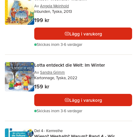
Av
Angela Weinhold
Inbunden, Tyska, 2013
199 kr
Lägg i varukorg
Skickas
inom 3-6 vardagar
Lotta entdeckt die Welt: Im Winter
Av
Sandra Grimm
Kartonnage, Tyska, 2022
159 kr
Lägg i varukorg
Skickas
inom 3-6 vardagar
Del 4 - Kernreihe
Wieso? Weshalb? Warum? Band 4 - Wir