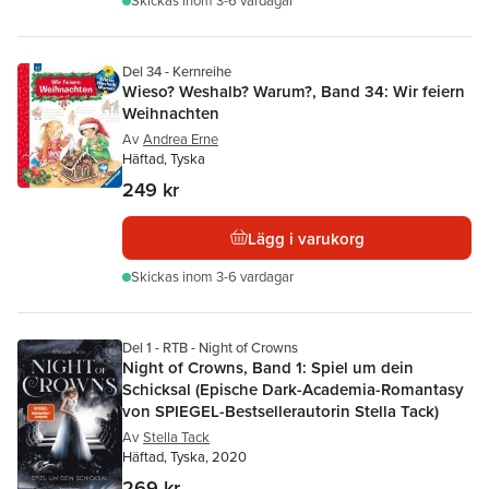
Skickas
inom 3-6 vardagar
Del 34 - Kernreihe
Wieso? Weshalb? Warum?, Band 34: Wir feiern
Weihnachten
Av
Andrea Erne
Häftad, Tyska
249 kr
Lägg i varukorg
Skickas
inom 3-6 vardagar
Del 1 - RTB - Night of Crowns
Night of Crowns, Band 1: Spiel um dein
Schicksal (Epische Dark-Academia-Romantasy
von SPIEGEL-Bestsellerautorin Stella Tack)
Av
Stella Tack
Häftad, Tyska, 2020
269 kr