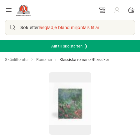
Sök efter
läsglädje bland miljontals titlar
Allt till skolstarten! ❯
Skönlitteratur
Romaner
Klassiska romaner/Klassiker