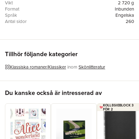
and bespoke Artworks inspired by the story’s theme.
Vikt
2 720 g
Format
Inbunden
Språk
Engelska
Antal sidor
260
Förlag
Bond & Grace
Illustratör
Abby Olsen
Medarbetare
Ayana Christie
ISBN
9798986600413
Tillhör följande kategorier
Klassiska romaner/Klassiker
inom
Skönlitteratur
Hoppa över listan
Du kanske också är intresserad av
KOLLEGIEBLOCK 3
FÖR 2