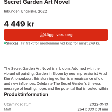
Secret Garden Art Novel
Inbunden, Engelska, 2022
4 449 kr
Lägg i varukorg
Skickas
.
Fri frakt för medlemmar vid köp för minst 249 kr.
The Secret Garden Art Novel is in bloom. Adorned with the
vibrant oil painting, Garden in Bloom by neo-impressionist Artist
Kim Ahonoukoun, this stunning edition is a renaissance of old
and new influences. Celebrate The Secret Garden’s timeless
message of healing, hope, and the potential that is rooted within
Produktinformation
all of us.This monograph takes Frances Hodgson Burnett’s
beloved The Secret Garden and evolves its ability to seed new
thoughts and reflections. Each chapter greets readers with
Utgivningsdatum
2022-01-10
immersive design, insights from a global team of literary experts,
Mått
254 x 330 x 31 mm