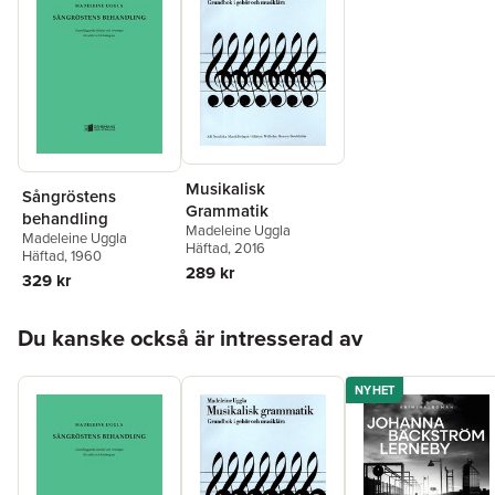
Musikalisk
Sångröstens
Grammatik
behandling
Madeleine Uggla
Madeleine Uggla
Häftad
, 2016
Häftad
, 1960
289 kr
329 kr
Hoppa över listan
Du kanske också är intresserad av
NYHET