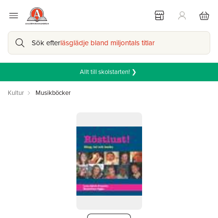
Sök efter
läsglädje bland miljontals titlar
Allt till skolstarten! ❯
Kultur
Musikböcker