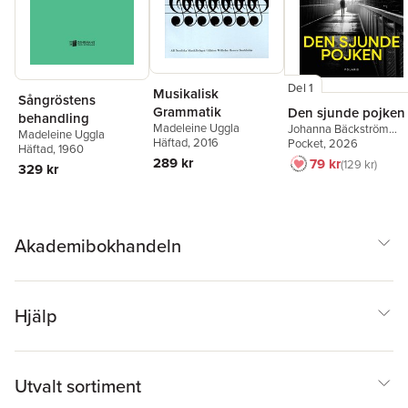
Del 1
Musikalisk
Sångröstens
Grammatik
Den sjunde pojken
behandling
Madeleine Uggla
Johanna Bäckström
Madeleine Uggla
Häftad
, 2016
Lerneby
Pocket
, 2026
Häftad
, 1960
289 kr
79 kr
129 kr
329 kr
Akademibokhandeln
Hjälp
Utvalt sortiment