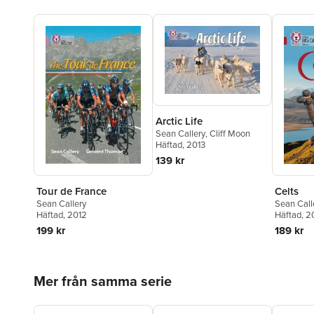
Arctic Life
Sean Callery
,
Cliff Moon
Häftad
, 2013
139 kr
Tour de France
Celts
Sean Callery
Sean Call
Häftad
, 2012
Häftad
, 2
199 kr
189 kr
Hoppa över listan
Mer från samma serie