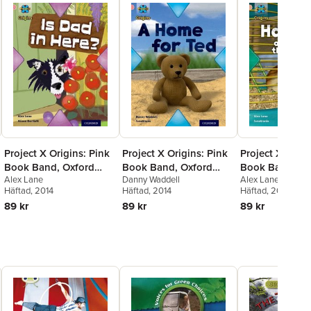
Project X Origins: Pink
Project X Origins: Pink
Project X Origi
Book Band, Oxford
Book Band, Oxford
Book Band, Ox
Alex Lane
Danny Waddell
Alex Lane
Level 1+: My Family: Is
Level 1+: My Home: A
Level 1+: My 
Häftad
, 2014
Häftad
, 2014
Häftad
, 2014
Dad in Here?
Home for Ted
Hamster on th
89 kr
89 kr
89 kr