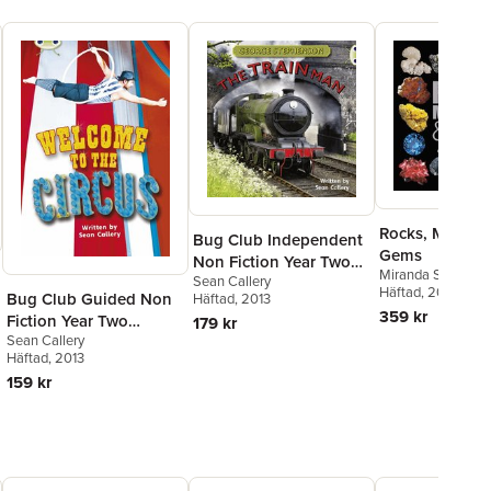
Rocks, Mineral
Bug Club Independent
Gems
Non Fiction Year Two
Miranda Smith
,
Se
Sean Callery
Gold B George
Häftad
, 2016
Bug Club Guided Non
Häftad
, 2013
Stephenson: The Train
359 kr
Fiction Year Two
179 kr
Man
Sean Callery
Turquoise Welcome to
Häftad
, 2013
the Circus
159 kr