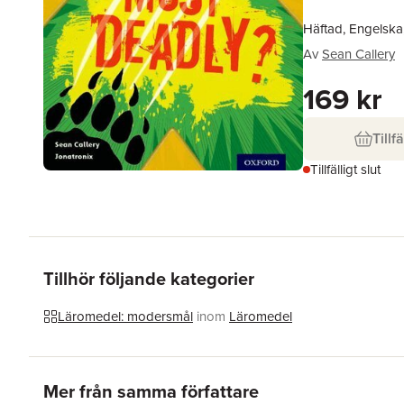
Häftad, Engelska
Av
Sean Callery
169 kr
Tillfä
Tillfälligt slut
Tillhör följande kategorier
Läromedel: modersmål
inom
Läromedel
Hoppa över listan
Mer från samma författare