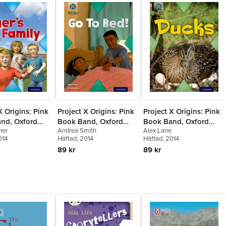
X Origins: Pink
Project X Origins: Pink
Project X Origins: Pink
nd, Oxford
Book Band, Oxford
Book Band, Oxford
ner
Andrea Smith
Alex Lane
: My Family:
Level 1+: My Family: Go
Level 1+: My Family:
014
Häftad
, 2014
Häftad
, 2014
Family
To Bed!
Ducks
89 kr
89 kr