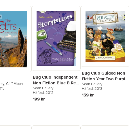
Bug Club Guided Non
Bug Club Independent
Fiction Year Two Purple
Non Fiction Blue B Real
ery
,
Cliff Moon
Sean Callery
B Pirates: Life at Sea
Sean Callery
015
Life:Storytellers
Häftad
, 2013
Häftad
, 2012
159 kr
199 kr