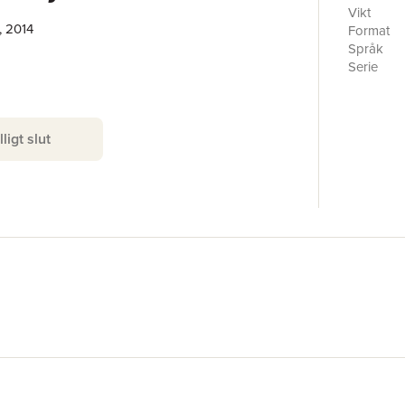
Vikt
, 2014
Format
Språk
Serie
Antal sid
Förlag
ISBN
lligt slut