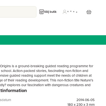
Välj butik
 Origins is a ground-breaking guided reading programme for
 school. Action-packed stories, fascinating non-fiction and
sive guided reading support meet the needs of children at
e of their reading development. This non-fiction title Nature's
ly? explores our fascination with dangerous creatures and
tinformation
 and humans pose to each other.
gsdatum
2014-06-05
180 x 230 x 3 mm