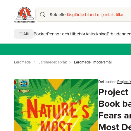
Sök efter
läsglädje bland miljontals titlar
Böcker
Pennor och tillbehör
Anteckning
Erbjudande
Allt
Läromedel
Läromedel: språk
Läromedel: modersmål
Del i serien
Project 
Project
Book ba
Fears a
Most D