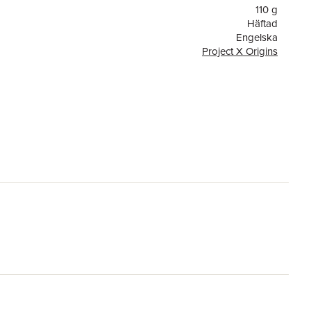
110 g
Häftad
Engelska
Project X Origins
or
40
OUP OXFORD
9780198394273