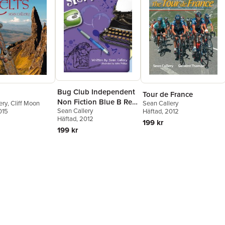
Bug Club Independent
Tour de France
Non Fiction Blue B Real
ery
,
Cliff Moon
Sean Callery
Sean Callery
015
Häftad
, 2012
Life:Storytellers
Häftad
, 2012
199 kr
199 kr