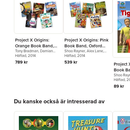
Project X Origins:
Project X Origins: Pink
Orange Book Band,
Book Band, Oxford
Tony Bradman
,
Damian
Shoo Rayner
,
Alex Lane
,
Oxford Level 6: What a
Level 1+: My Family:
Harvey
Häftad
, 2014
,
Claire Llewellyn
,
Emma Lynch
Häftad
, 2014
,
Jo Tregenza
,
Waste: Mixed Pack of 5
Mixed Pack of 5
Jeanne Willis
,
Chloe Rhodes
,
Andrea Smith
789 kr
539 kr
Project 
Jo Tregenza
Book Ba
Shoo Ray
Level 1+
Häftad
, 2
Tiger's 
89 kr
Hoppa över listan
Du kanske också är intresserad av