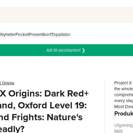
n
Nyheter
Pocket
Presentkort
Topplistor
Allt till skolstarten! ❯
Project X
X Origins
the whole
 X Origins: Dark Red+
comprehen
every stag
nd, Oxford Level 19:
Most Dead
Produk
the risks
nd Frights: Nature's
eadly?
Utgivnin
Mått