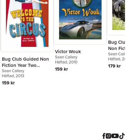
Bug Club Inde
Non Fiction Ye
Victor Wouk
Sean Callery
Gold B George
Sean Callery
Bug Club Guided Non
Häftad
, 2013
Stephenson: T
Häftad
, 2010
Fiction Year Two
179 kr
Man
159 kr
Sean Callery
Turquoise Welcome to
Häftad
, 2013
the Circus
159 kr