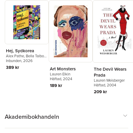
Hej, Sydkorea
Alex Pathe
,
Bella Talbot
,
Lucy Sara-Kelly
Inbunden
, 2026
389 kr
Art Monsters
The Devil Wears
Lauren Elkin
Prada
Häftad
, 2024
Lauren Weisberger
189 kr
Häftad
, 2004
209 kr
Akademibokhandeln