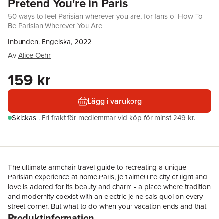
Pretend You're in Paris
50 ways to feel Parisian wherever you are, for fans of How To
Be Parisian Wherever You Are
Inbunden, Engelska, 2022
Av
Alice Oehr
159 kr
Lägg i varukorg
Skickas
.
Fri frakt för medlemmar vid köp för minst 249 kr.
The ultimate armchair travel guide to recreating a unique
Parisian experience at home.Paris, je t'aime!The city of light and
love is adored for its beauty and charm - a place where tradition
and modernity coexist with an electric je ne sais quoi on every
street corner. But what to do when your vacation ends and that
Produktinformation
'Paris feeling' is gone?Celebrated illustrator (and self-confessed