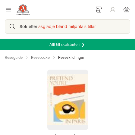
Sök efter
läsglädje bland miljontals titlar
Allt till skolstarten! ❯
Reseguider
Reseböcker
Reseskildringar