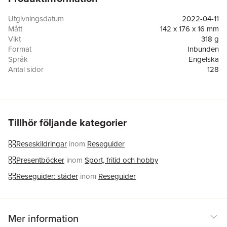
Francophile) Alice Oehr reveals 50 quick, easy and entertaining
activities to help recreate the sights, sounds and smells of Paris
Utgivningsdatum
2022-04-11
without leaving home. From food and drink to culture, fashion,
Mått
142 x 176 x 16 mm
architecture and the outdoors, this is the ultimate inspirational
Vikt
318 g
guidebook for anyone wishing they were somewhere else.We
Format
Inbunden
can't all be Parisian, but you can Pretend You're in Paris every
Språk
Engelska
day of the week.
Antal sidor
128
Förlag
HarperCollins Publishers (Australia) Pty Ltd
ISBN
9781460760611
Tillhör följande kategorier
Reseskildringar
inom
Reseguider
Presentböcker
inom
Sport, fritid och hobby
Reseguider: städer
inom
Reseguider
Mer information