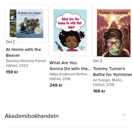
Del 2
At Home with the
Beaver
Del 2
Dorothy Hinshaw Patent
What Are You
Häftad
, 2023
Tommy Turner's
Gonna Do with that
159 kr
Battle for Yorintow
Hair?
Ndija Anderson-Yantha
,
Marlo Garnsworthy
Häftad
, 2016
Ali Seegar
,
Marlo
Garnsworthy
Häftad
, 2019
249 kr
169 kr
Akademibokhandeln