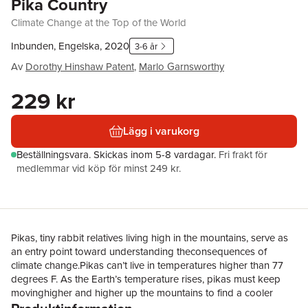
Pika Country
Climate Change at the Top of the World
Inbunden, Engelska, 2020
3-6 år
Av
Dorothy Hinshaw Patent
,
Marlo Garnsworthy
229 kr
Lägg i varukorg
Beställningsvara.
Skickas
inom 5-8 vardagar
.
Fri frakt för
medlemmar vid köp för minst 249 kr.
Pikas, tiny rabbit relatives living high in the mountains, serve as
an entry point toward understanding theconsequences of
climate change.Pikas can’t live in temperatures higher than 77
degrees F. As the Earth’s temperature rises, pikas must keep
movinghigher and higher up the mountains to find a cooler
climate in which to live. Everything is connected in the