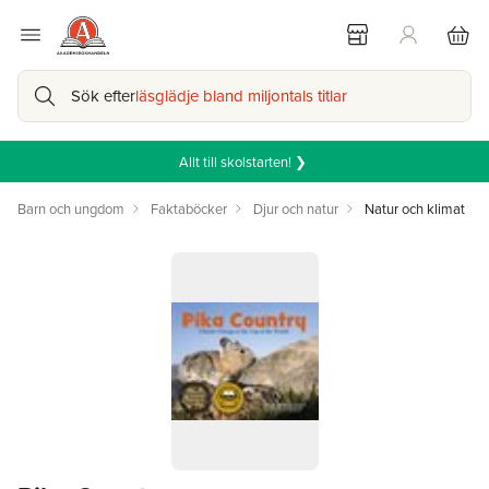
Sök efter
läsglädje bland miljontals titlar
Allt till skolstarten! ❯
Barn och ungdom
Faktaböcker
Djur och natur
Natur och klimat