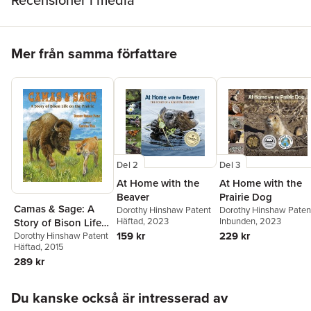
Hoppa över listan
Mer från samma författare
Del 2
Del 3
At Home with the
At Home with the
Beaver
Prairie Dog
Camas & Sage: A
Dorothy Hinshaw Patent
Dorothy Hinshaw Paten
Häftad
, 2023
Inbunden
, 2023
Story of Bison Life
159 kr
229 kr
on the Prairie
Dorothy Hinshaw Patent
Häftad
, 2015
289 kr
Hoppa över listan
Du kanske också är intresserad av