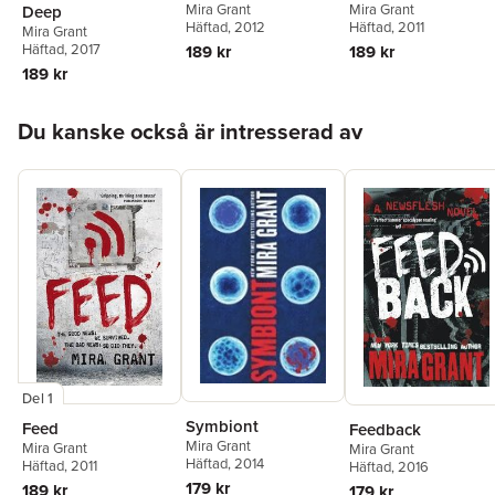
Mira Grant
Mira Grant
Deep
Häftad
, 2012
Häftad
, 2011
Mira Grant
Häftad
, 2017
189 kr
189 kr
189 kr
Hoppa över listan
Du kanske också är intresserad av
Del 1
Symbiont
Feed
Feedback
Mira Grant
Mira Grant
Mira Grant
Häftad
, 2014
Häftad
, 2011
Häftad
, 2016
179 kr
189 kr
179 kr