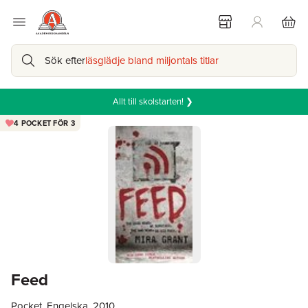
Sök efter
läsglädje bland miljontals titlar
Allt till skolstarten! ❯
4 POCKET FÖR 3
Feed
Pocket, Engelska, 2010