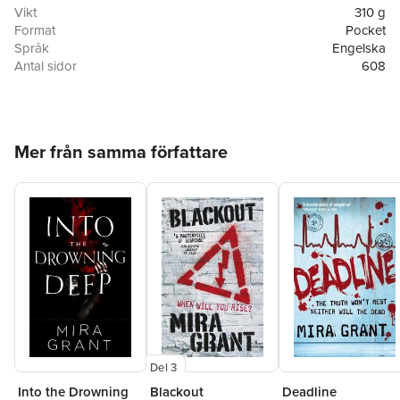
Vikt
310 g
Format
Pocket
Språk
Engelska
Antal sidor
608
Förlag
Orbit
ISBN
9780316081054
Hoppa över listan
Mer från samma författare
Del 3
Into the Drowning
Blackout
Deadline