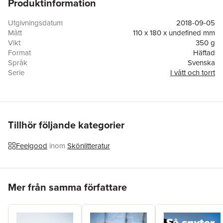
Produktinformation
gånger på samma ställe... Här är den underhållande
fortsättningen, en skarpsynt skildring av ett par dysfunktionella
äktenskap i villamiljö - och av Karlskrona, staden vi havet. "Håll
Utgivningsdatum
2018-09-05
er gärna i närheten av en stadig sittmöbel när vi läser slutet. Det
Mått
110 x 180 x undefined mm
kan hända att ni faller omkull av skratt!" /Katarina Mazetti
Vikt
350 g
Format
Häftad
Språk
Svenska
Serie
I vått och torrt
Antal sidor
202
Förlag
Vulkan
ISBN
9789188857712
Tillhör följande kategorier
Feelgood
inom
Skönlitteratur
Hoppa över listan
Mer från samma författare