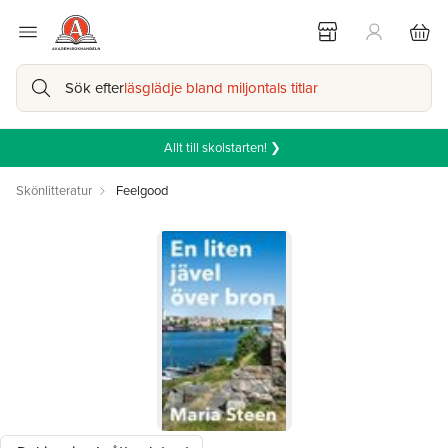
Sök efter
läsglädje bland miljontals titlar
Allt till skolstarten! ❯
Skönlitteratur
Feelgood