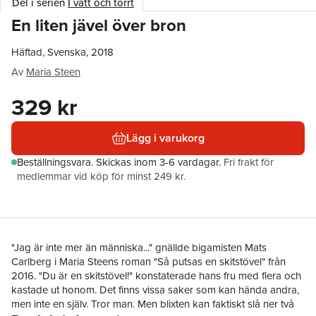
Del i serien
I vått och torrt
En liten jävel över bron
Häftad, Svenska, 2018
Av
Maria Steen
329 kr
Lägg i varukorg
Beställningsvara.
Skickas
inom 3-6 vardagar
.
Fri frakt för
medlemmar vid köp för minst 249 kr.
"Jag är inte mer än människa..." gnällde bigamisten Mats
Carlberg i Maria Steens roman "Så putsas en skitstövel" från
2016. "Du är en skitstövel!" konstaterade hans fru med flera och
kastade ut honom. Det finns vissa saker som kan hända andra,
men inte en själv. Tror man. Men blixten kan faktiskt slå ner två