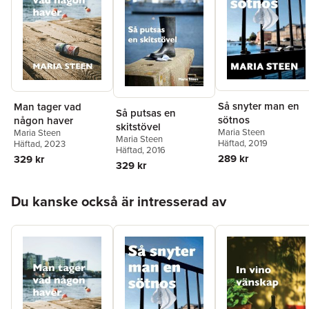
Så snyter man en
Man tager vad
Så putsas en
sötnos
någon haver
skitstövel
Maria Steen
Maria Steen
Maria Steen
Häftad
, 2019
Häftad
, 2023
Häftad
, 2016
289 kr
329 kr
329 kr
Hoppa över listan
Du kanske också är intresserad av