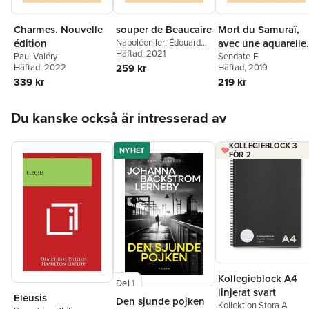
Charmes. Nouvelle
souper de Beaucaire
Mort du Samuraï,
édition
Napoléon Ier
,
Édouard
avec une aquarelle
Driault
Häftad
, 2021
Paul Valéry
du peintre japonais
Sendate-F
Häftad
, 2022
259 kr
Häftad
, 2019
Yamamoto
339 kr
219 kr
Hoppa över listan
Du kanske också är intresserad av
KOLLEGIEBLOCK 3
NYHET
FÖR 2
Kollegieblock A4
Del 1
linjerat svart
Eleusis
Den sjunde pojken
Kollektion Stora A