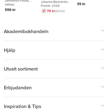
Demetrios Philios
,
Johanna Bäckström
39 kr
Hamilton Gatliff
Häftad
Lerneby
Pocket
, 2026
559 kr
79 kr
129 kr
Akademibokhandeln
Hjälp
Utvalt sortiment
Erbjudanden
Inspiration & Tips