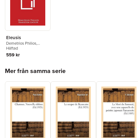
Eleusis
Demetrios Philios
,
Hamilton Gatliff
Häftad
559 kr
Hoppa över listan
Mer från samma serie