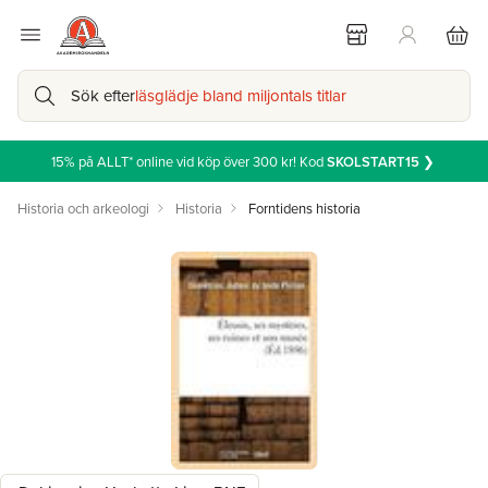
Sök efter
läsglädje bland miljontals titlar
15% på ALLT* online vid köp över 300 kr! Kod
SKOLSTART15
❯
Historia och arkeologi
Historia
Forntidens historia