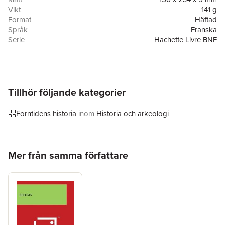
Vikt
141 g
Format
Häftad
Språk
Franska
Serie
Hachette Livre BNF
Antal sidor
110
Förlag
Hachette Livre - BNF
ISBN
9782019960483
Tillhör följande kategorier
Forntidens historia
inom
Historia och arkeologi
Hoppa över listan
Mer från samma författare