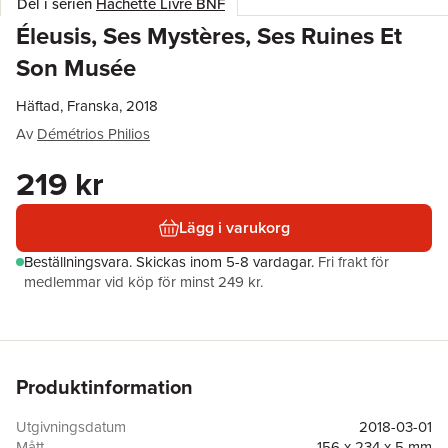
Del i serien
Hachette Livre BNF
Éleusis, Ses Mystères, Ses Ruines Et
Son Musée
Häftad, Franska, 2018
Av
Démétrios Philios
219 kr
Lägg i varukorg
Beställningsvara.
Skickas
inom 5-8 vardagar
.
Fri frakt för
medlemmar vid köp för minst 249 kr.
Produktinformation
Utgivningsdatum
2018-03-01
Mått
156 x 234 x 5 mm