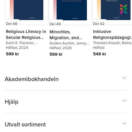
Del 46
Del 42
Del 49
Religious Literacy in
Inklusive
Minorities,
Secular Religious
Religionspädagogi
Migration, and
Education
Karin K. Flensner
,
der Vielfalt
Thorsten Knauth
,
Raine
Religion
Anders Aschim
,
Jenny
Wilhelm Kardemark
Häftad
, 2024
,
Möller
Häftad
,
Annebelle Pitha
Berglund
Häftad
, 2026
,
Marta Bivand
Daniel Enstedt
Erdal
,
Friedrich
599 kr
549 kr
569 kr
Schweitzer
Akademibokhandeln
Hjälp
Utvalt sortiment