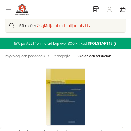
Sök efter
läsglädje bland miljontals titlar
15% på ALLT* online vid köp över 300 kr! Kod
SKOLSTART15
❯
Psykologi och pedagogik
Pedagogik
Skolan och förskolan