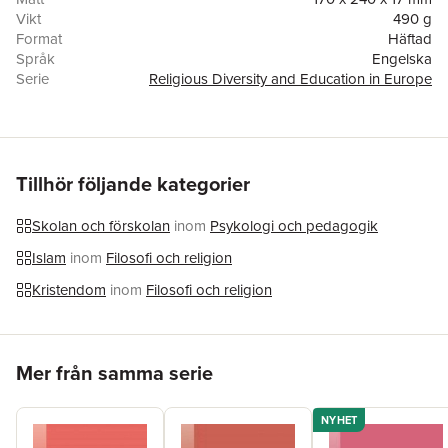
Vikt
490 g
Format
Häftad
Språk
Engelska
Serie
Religious Diversity and Education in Europe
Antal sidor
258
Förlag
Waxmann Verlag GmbH, Germany
ISBN
9783830939832
Tillhör följande kategorier
Skolan och förskolan
inom
Psykologi och pedagogik
Islam
inom
Filosofi och religion
Kristendom
inom
Filosofi och religion
Hoppa över listan
Mer från samma serie
NYHET