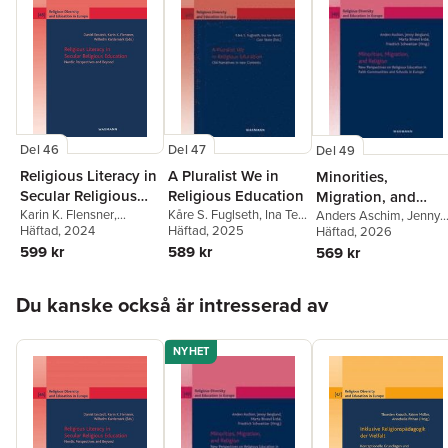
Del 47
Del 46
Del 49
A Pluralist We in
Religious Literacy in
Minorities,
Religious Education
Secular Religious
Migration, and
Kåre S. Fuglseth
,
Ina Ter
Education
Karin K. Flensner
,
Religion
Anders Aschim
,
Jenny
Avest
Häftad
,
Geir Skeie
, 2025
Wilhelm Kardemark
Häftad
, 2024
,
Berglund
Häftad
, 2026
,
Marta Bivand
Daniel Enstedt
Erdal
,
Friedrich
589 kr
599 kr
569 kr
Schweitzer
Hoppa över listan
Du kanske också är intresserad av
NYHET