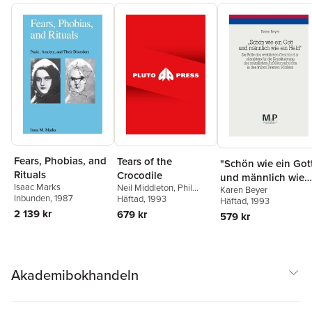
Fears, Phobias, and
Tears of the
"Schön wie ein Got
Rituals
Crocodile
und männlich wie
Isaac Marks
Neil Middleton
,
Phil
Karen Beyer
ein Held"
Inbunden
, 1987
O’Keefe
Häftad
, 1993
,
Sam Moyo
Häftad
, 1993
2 139 kr
679 kr
579 kr
Akademibokhandeln