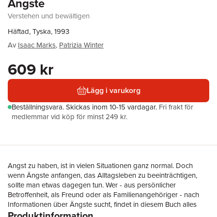
Ängste
Verstehen und bewältigen
Häftad, Tyska, 1993
Av
Isaac Marks
,
Patrizia Winter
609 kr
Lägg i varukorg
Beställningsvara.
Skickas
inom 10-15 vardagar
.
Fri frakt för
medlemmar vid köp för minst 249 kr.
Angst zu haben, ist in vielen Situationen ganz normal. Doch
wenn Ängste anfangen, das Alltagsleben zu beeinträchtigen,
sollte man etwas dagegen tun. Wer - aus persönlicher
Betroffenheit, als Freund oder als Familienangehöriger - nach
Informationen über Ängste sucht, findet in diesem Buch alles
Produktinformation
Wissenswerte über ihre Ursachen, Erscheinungsformen und