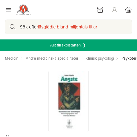
Sök efter
läsglädje bland miljontals titlar
Allt till skolstarten! ❯
Medicin
Andra medicinska specialiteter
Klinisk psykologi
Psykoter