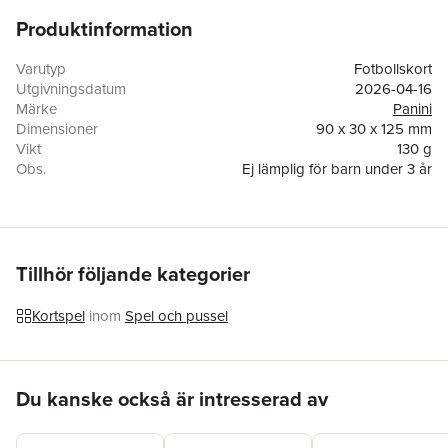
Produktinformation
Varutyp
Fotbollskort
Utgivningsdatum
2026-04-16
Märke
Panini
Dimensioner
90 x 30 x 125 mm
Vikt
130 g
Obs.
Ej lämplig för barn under 3 år
EAN
8051708032284
Tillhör följande kategorier
Kortspel
inom
Spel och pussel
Hoppa över listan
Du kanske också är intresserad av