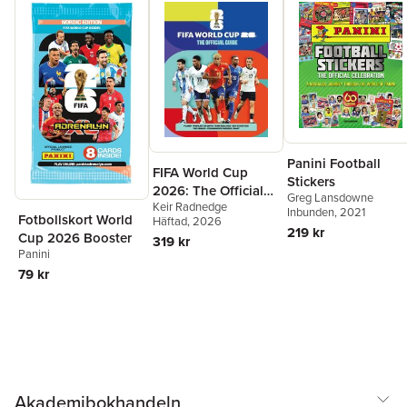
Panini
Panini Football
FIFA World Cup
Viale Emilio Po 380, 41126, Modena (MO), Italy
Stickers
2026: The Official
Kontakt
Greg Lansdowne
Keir Radnedge
Guide
Inbunden
, 2021
Fotbollskort World
Häftad
, 2026
219 kr
Cup 2026 Booster
319 kr
Panini
79 kr
Akademibokhandeln