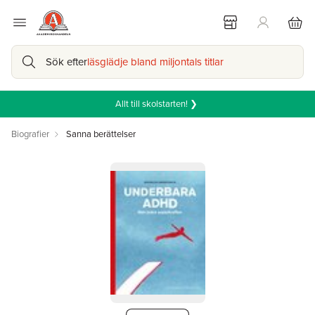
Sök efter
läsglädje bland miljontals titlar
Allt till skolstarten! ❯
Biografier
Sanna berättelser