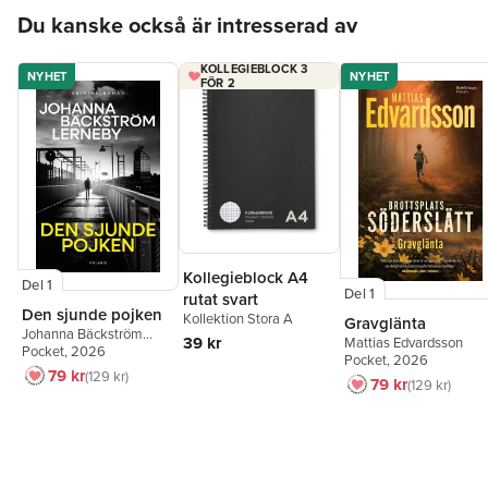
Hoppa över listan
Du kanske också är intresserad av
KOLLEGIEBLOCK 3
NYHET
NYHET
FÖR 2
Kollegieblock A4
Del 1
Del 1
rutat svart
Den sjunde pojken
Kollektion Stora A
Gravglänta
Johanna Bäckström
39 kr
Mattias Edvardsson
Lerneby
Pocket
, 2026
Pocket
, 2026
79 kr
129 kr
79 kr
129 kr