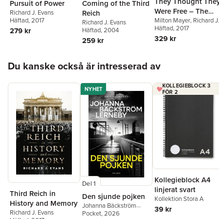
They Thought The
Pursuit of Power
Coming of the Third
Were Free – The
Richard J. Evans
Reich
Häftad
, 2017
Germans, 1933–45
Milton Mayer
,
Richard J
Richard J. Evans
Evans
Häftad
, 2017
279 kr
Häftad
, 2004
329 kr
259 kr
Hoppa över listan
Du kanske också är intresserad av
KOLLEGIEBLOCK 3
NYHET
FÖR 2
Kollegieblock A4
Del 1
linjerat svart
Third Reich in
Den sjunde pojken
Kollektion Stora A
History and Memory
Johanna Bäckström
39 kr
Richard J. Evans
Lerneby
Pocket
, 2026