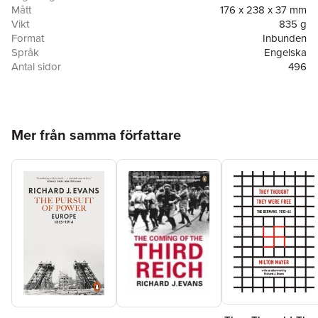
Mått
176 x 238 x 37 mm
Vikt
835 g
Format
Inbunden
Språk
Engelska
Antal sidor
496
Förlag
Oxford Univ PR
ISBN
9780190228392
Hoppa över listan
Mer från samma författare