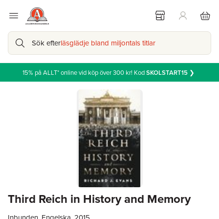
Sök efter
läsglädje bland miljontals titlar
15% på ALLT* online vid köp över 300 kr! Kod
SKOLSTART15
❯
Third Reich in History and Memory
Inbunden, Engelska, 2015