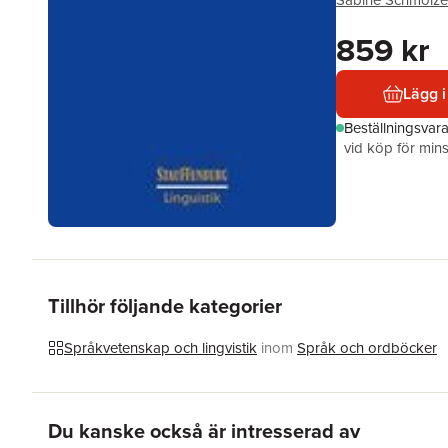
Sabine Schmölze
859 kr
Lägg i
Beställningsvar
vid köp för mins
Tillhör följande kategorier
Språkvetenskap och lingvistik
inom
Språk och ordböcker
Hoppa över listan
Du kanske också är intresserad av