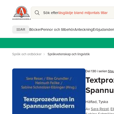
Sök efter
läsglädje bland miljontals titlar
Böcker
Pennor och tillbehör
Anteckning
Erbjudande
Allt
Språk och ordböcker
Språkvetenskap och lingvistik
Del 130 i serien
Stau
Textpro
Spannu
Häftad, Tyska
Av
Sara Rezat
,
El