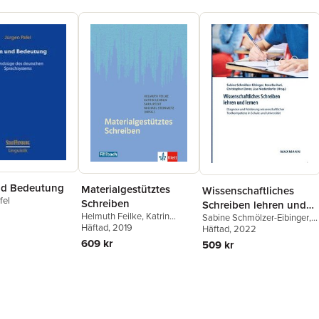
nd Bedeutung
Materialgestütztes
Wissenschaftliches
fel
Schreiben
Schreiben lehren und
Helmuth Feilke
,
Katrin
Sabine Schmölzer-Eibinger
,
lernen
Lehnen
Häftad
, 2019
,
Sara Rezat
,
Michael
Bora Bushati
Häftad
, 2022
,
Christopher
Steinmetz
Ebner
609 kr
509 kr