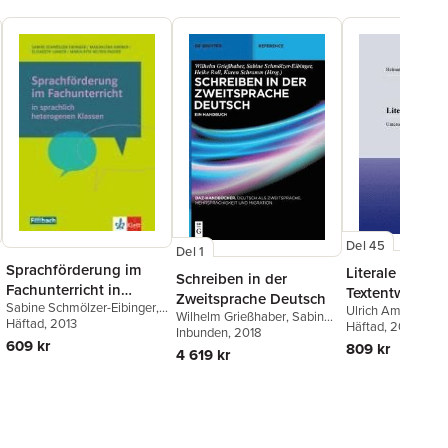
Del 45
Del 1
Sprachförderung im
Literale
Schreiben in der
Fachunterricht in
Textentwicklun
Zweitsprache Deutsch
Sabine Schmölzer-Eibinger
,
sprachlich heterogenen
Ulrich Ammon
,
He
Wilhelm Grießhaber
,
Sabine
Maximilian Dorner
Häftad
, 2013
,
M. -R.
Feilke
Häftad
,
, 2005
Regula Sch
Klassen
Schmölzer-Eibinger
Inbunden
, 2018
,
Heike
Helten-Pacher
609 kr
809 kr
Roll
,
Karen Schramm
4 619 kr