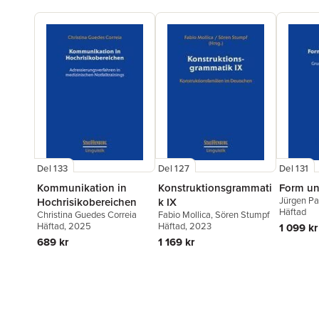
Del 133
Del 127
Del 131
Kommunikation in
Konstruktionsgrammati
Form u
Jürgen Pa
Hochrisikobereichen
k IX
Häftad
Christina Guedes Correia
Fabio Mollica
,
Sören Stumpf
Häftad
, 2025
Häftad
, 2023
1 099 kr
689 kr
1 169 kr