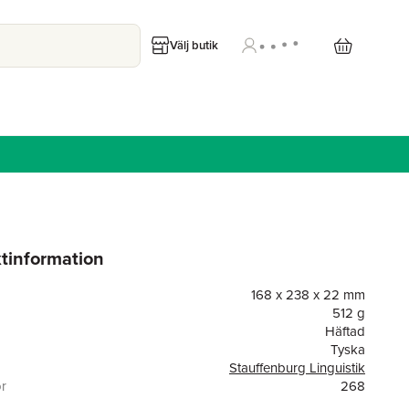
Välj butik
tinformation
168 x 238 x 22 mm
512 g
Häftad
Tyska
Stauffenburg Linguistik
or
268
Steiner Franz Verlag