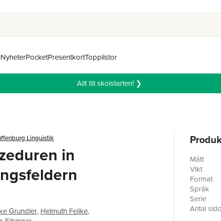
n
Nyheter
Pocket
Presentkort
Topplistor
Allt till skolstarten! ❯
Produk
ffenburg Linguistik
zeduren in
Mått
ngsfeldern
Vikt
Format
Språk
Serie
Antal sid
ke Grundler
,
Helmuth Feilke
,
Förlag