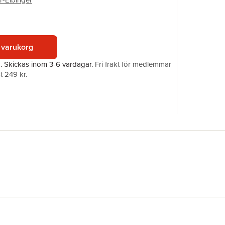
r-Eibinger
ISBN
 varukorg
a.
Skickas
inom 3-6 vardagar
.
Fri frakt för medlemmar
t 249 kr.