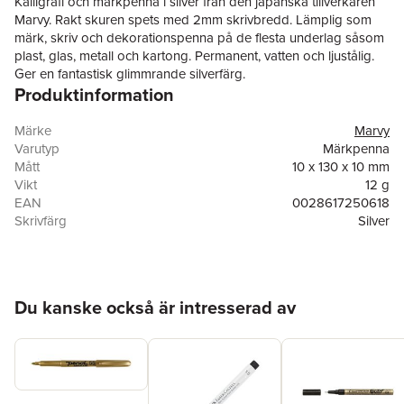
Kalligrafi och märkpenna i silver från den japanska tillverkaren
Marvy. Rakt skuren spets med 2mm skrivbredd. Lämplig som
märk, skriv och dekorationspenna på de flesta underlag såsom
plast, glas, metall och kartong. Permanent, vatten och ljustålig.
Ger en fantastisk glimmrande silverfärg.
Produktinformation
Märke
Marvy
Varutyp
Märkpenna
Mått
10 x 130 x 10 mm
Vikt
12 g
EAN
0028617250618
Skrivfärg
Silver
Färg
Silver
Stiftbredd
2.0 mm
Hoppa över listan
Du kanske också är intresserad av