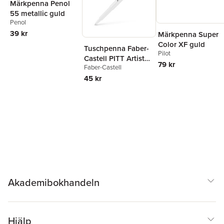
Märkpenna Penol
55 metallic guld
Penol
39 kr
Märkpenna Super
Color XF guld
Tuschpenna Faber-
Pilot
Castell PITT Artist
79 kr
Faber-Castell
Pen 1,5 vit
45 kr
Akademibokhandeln
Hjälp