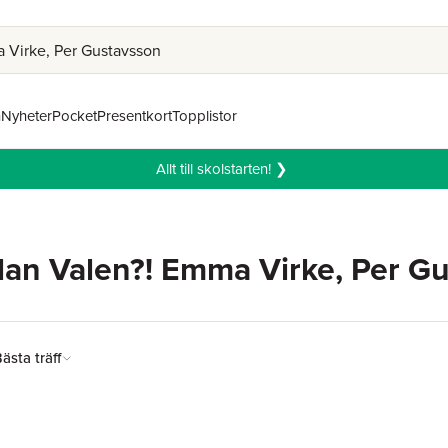
n
Nyheter
Pocket
Presentkort
Topplistor
Allt till skolstarten! ❯
olan Valen?! Emma Virke, Per G
ästa träff