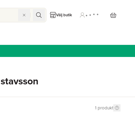
Välj butik
ustavsson
1
produkt