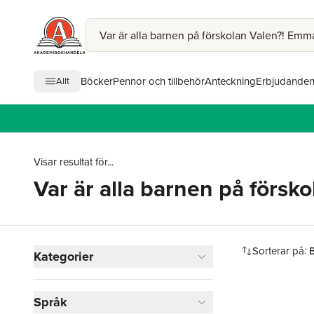
Böcker
Pennor och tillbehör
Anteckning
Erbjudande
Allt
Visar resultat för...
Var är alla barnen på försk
Hoppa över filtreringsmeny
Sorterar på:
B
Kategorier
Böcker
Språk
Barn och ungdom
1