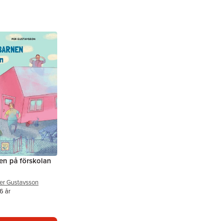
nen på förskolan
er Gustavsson
6 år