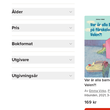
Visa fler
Ålder
Visa fler
Pris
Bokformat
Utgivare
Utgivningsår
Var är alla bar
Valen?!
Av
Emma Virke
,
P
Inbunden, 2021, 3-
169 kr