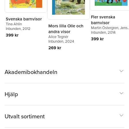
Fler svenska
Svenska barnvisor
barnvisor
Tina Ahlin
Mors lilla Olle och
Martin Östergren
,
Jens
Inbunden
, 2012
andra visor
Magnusson
Inbunden
, 2014
399 kr
Alice Tegnér
399 kr
Inbunden
, 2024
269 kr
Akademibokhandeln
Hjälp
Utvalt sortiment