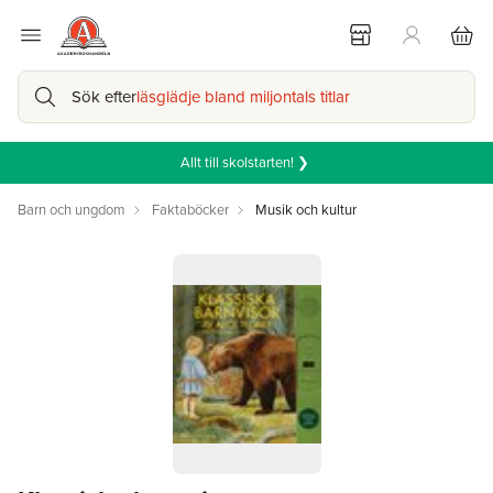
Sök efter
läsglädje bland miljontals titlar
Allt till skolstarten! ❯
Barn och ungdom
Faktaböcker
Musik och kultur