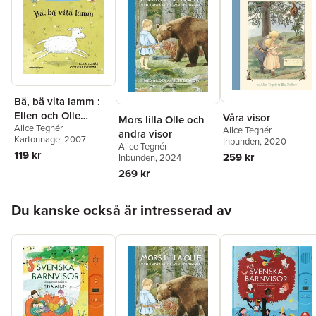
Bä, bä vita lamm :
Ellen och Olle
Våra visor
Mors lilla Olle och
Alice Tegnér
sjunger
Alice Tegnér
andra visor
Kartonnage
, 2007
Inbunden
, 2020
Alice Tegnér
119 kr
259 kr
Inbunden
, 2024
269 kr
Hoppa över listan
Du kanske också är intresserad av