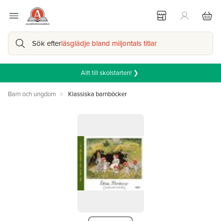
Sök efter
läsglädje bland miljontals titlar
Allt till skolstarten! ❯
Barn och ungdom
Klassiska barnböcker