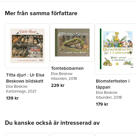
Hoppa över listan
Mer från samma författare
Tomtebobarnen
Elsa Beskow
Titta djur! : Ur Elsa
Inbunden
, 2018
Blomsterfesten i
Beskows bildskatt
229 kr
Elsa Beskow
täppan
Kartonnage
, 2021
Elsa Beskow
Inbunden
, 2018
139 kr
179 kr
Hoppa över listan
Du kanske också är intresserad av